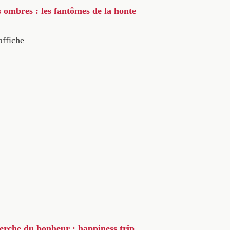
s ombres : les fantômes de la honte
affiche
herche du bonheur : happiness trip