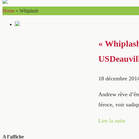
Home
»
Whiplash
« Whiplash
USDeauvil
18 décembre 201
Andrew rêve d’êtr
féroce, voir sadiq
Lire la suite
A l’affiche