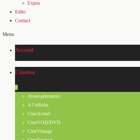
Expos
Edito
Contact
Menu
Accueil
Cinema
+
Avant-premieres
A l’affiche
CineActuel
CineVOD/DVD
CineVintage
CineFestival