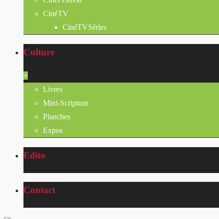
CinéTV
CinéTVSéries
Culture
+
Livres
Mini-Scriptum
Planches
Expos
Edito
Contact