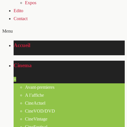
Expos
Edito
Contact
Menu
Accueil
Cinema
+
Avant-premieres
A l’affiche
CineActuel
CineVOD/DVD
CineVintage
CineFestival