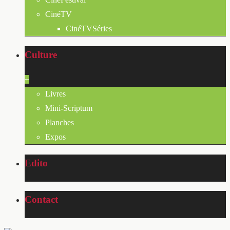
CinéTV
CinéTVSéries
Culture
+
Livres
Mini-Scriptum
Planches
Expos
Edito
Contact