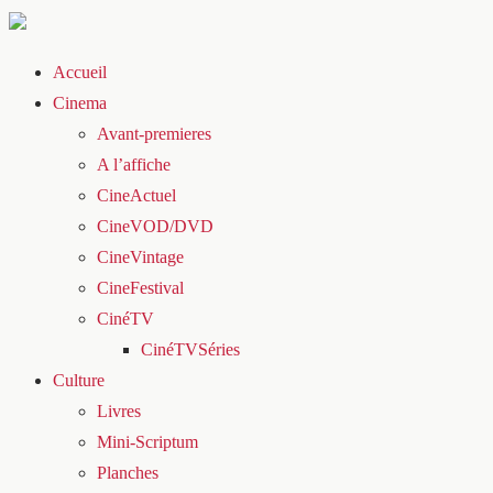
Accueil
Cinema
Avant-premieres
A l’affiche
CineActuel
CineVOD/DVD
CineVintage
CineFestival
CinéTV
CinéTVSéries
Culture
Livres
Mini-Scriptum
Planches