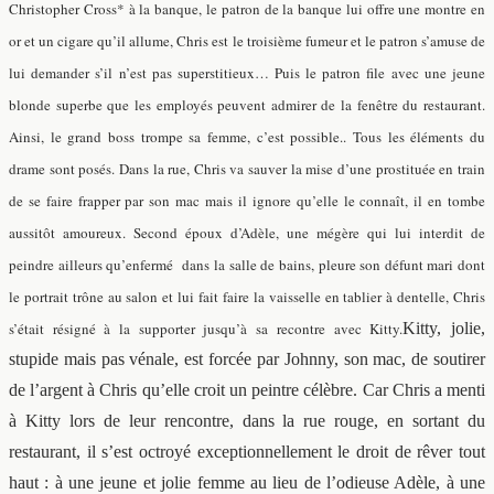
Christopher Cross* à la banque, le patron de la banque lui offre une montre en
or et un cigare qu’il allume, Chris est le troisième fumeur et le patron s’amuse de
lui demander s’il n’est pas superstitieux… Puis le patron file avec une jeune
blonde superbe que les employés peuvent admirer de la fenêtre du restaurant.
Ainsi, le grand boss trompe sa femme, c’est possible.. Tous les éléments du
drame sont posés. Dans la rue, Chris va sauver la mise d’une prostituée en train
de se faire frapper par son mac mais il ignore qu’elle le connaît, il en tombe
aussitôt amoureux. Second époux d’Adèle, une mégère qui lui interdit de
peindre ailleurs qu’enfermé dans la salle de bains, pleure son défunt mari dont
le portrait trône au salon et lui fait faire la vaisselle en tablier à dentelle, Chris
s’était résigné à la supporter jusqu’à sa recontre avec Kitty.
Kitty, jolie,
stupide mais pas vénale, est forcée par Johnny, son mac, de soutirer
de l’argent à Chris qu’elle croit un peintre célèbre. Car Chris a menti
à Kitty lors de leur rencontre, dans la rue rouge, en sortant du
restaurant, il s’est octroyé exceptionnellement le droit de rêver tout
haut : à une jeune et jolie femme au lieu de l’odieuse Adèle, à une