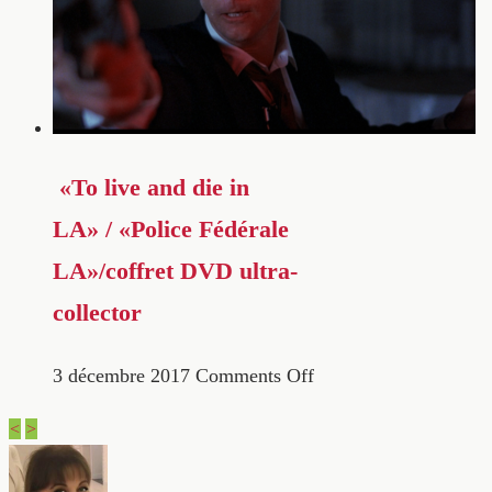
«To live and die in
LA» / «Police Fédérale
LA»/coffret DVD ultra-
collector
3 décembre 2017
Comments Off
<
>