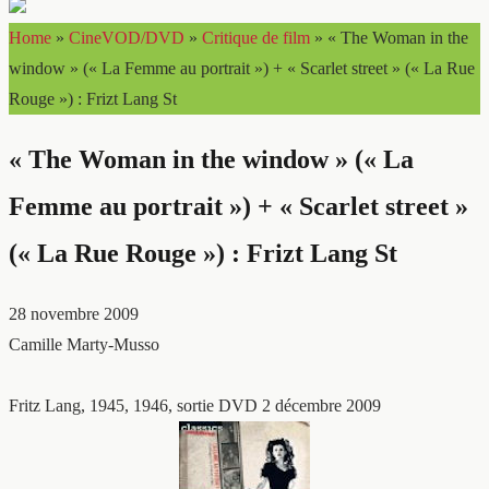
Home
»
CineVOD/DVD
»
Critique de film
»
« The Woman in the
window » (« La Femme au portrait ») + « Scarlet street » (« La Rue
Rouge ») : Frizt Lang St
« The Woman in the window » (« La
Femme au portrait ») + « Scarlet street »
(« La Rue Rouge ») : Frizt Lang St
28 novembre 2009
Camille Marty-Musso
Fritz Lang, 1945, 1946, sortie DVD 2 décembre 2009