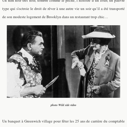
Un film noir très noir, sombre comme le péché, l’histoire d’un loser, un pauvre
type qui s’octroie le droit de rêver à une autre vie un soir qu’il a été transporté
de son modeste logement de Brooklyn dans un restaurant trop chic…
photo Wild side video
Un banquet à Greenwich village pour fêter les 25 ans de carrière du comptable