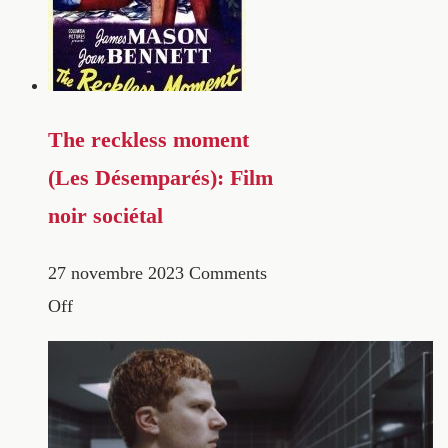
The reckless moment
(Les Désemparés): Film
noir sociétal
27 novembre 2023
Comments
Off