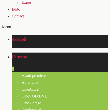
Expos
Edito
Contact
Menu
Accueil
Cinema
+
Avant-premieres
A l’affiche
CineActuel
CineVOD/DVD
CineVintage
CineFestival