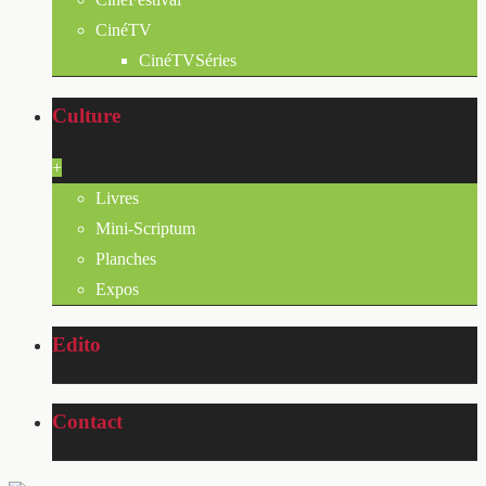
CinéTV
CinéTVSéries
Culture
+
Livres
Mini-Scriptum
Planches
Expos
Edito
Contact