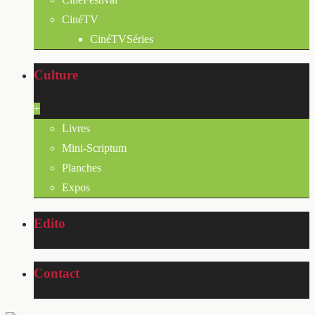
CinéTV
CinéTVSéries
Culture
+
Livres
Mini-Scriptum
Planches
Expos
Edito
Contact