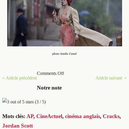
photo Studio Canal
Comments Off
« Article précédent
Article suivant »
Notre note
(3 / 5)
Mots clés:
AP
,
CineActuel
,
cinéma anglais
,
Cracks
,
Jordan Scott