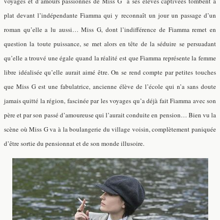
voyages et d’amours passionnés de Miss G à ses élèves captivées tombent à
plat devant l’indépendante Fiamma qui y reconnaît un jour un passage d’un
roman qu’elle a lu aussi… Miss G, dont l’indifférence de Fiamma remet en
question la toute puissance, se met alors en tête de la séduire se persuadant
qu’elle a trouvé une égale quand la réalité est que Fiamma représente la femme
libre idéalisée qu’elle aurait aimé être. On se rend compte par petites touches
que Miss G est une fabulatrice, ancienne élève de l’école qui n’a sans doute
jamais quitté la région, fascinée par les voyages qu’a déjà fait Fiamma avec son
père et par son passé d’amoureuse qui l’aurait conduite en pension… Bien vu la
scène où Miss G va à la boulangerie du village voisin, complètement paniquée
d’être sortie du pensionnat et de son monde illusoire.