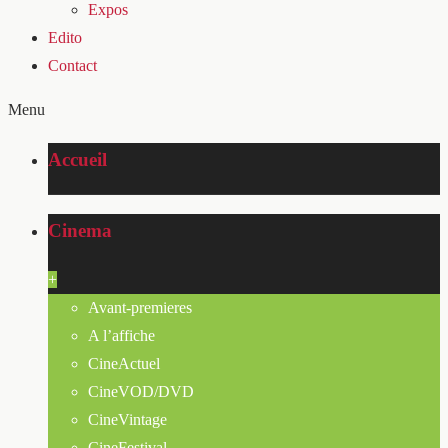
Expos
Edito
Contact
Menu
Accueil
Cinema
+
Avant-premieres
A l’affiche
CineActuel
CineVOD/DVD
CineVintage
CineFestival