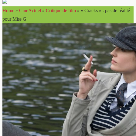
Home
»
CineActuel
»
Critique de film
»
« Cracks » : pas de réalité
pour Miss G