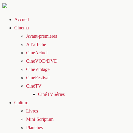
Accueil
Cinema
Avant-premieres
A l’affiche
CineActuel
CineVOD/DVD
CineVintage
CineFestival
CinéTV
CinéTVSéries
Culture
Livres
Mini-Scriptum
Planches