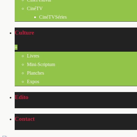
CinéTV
CinéTVSéries
Culture
+
Livres
Mini-Scriptum
Planches
Expos
Edito
Contact