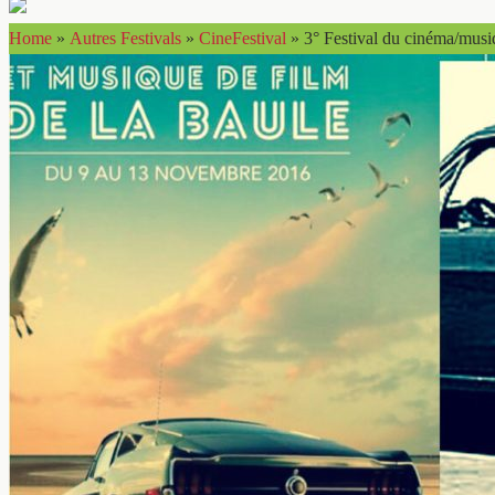
Home
»
Autres Festivals
»
CineFestival
»
3° Festival du cinéma/musi