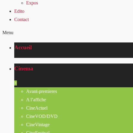
Expos
Edito
Contact
Menu
Accueil
Cinema
+
Avant-premieres
A l’affiche
CineActuel
CineVOD/DVD
CineVintage
CineFestival