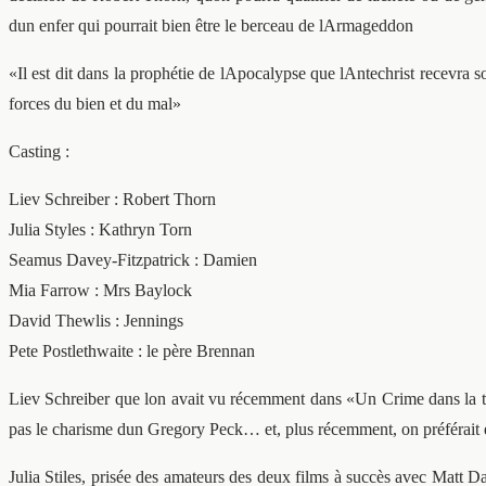
dun enfer qui pourrait bien être le berceau de lArmageddon
«Il est dit dans la prophétie de lApocalypse que lAntechrist recevra 
forces du bien et du mal»
Casting :
Liev Schreiber : Robert Thorn
Julia Styles : Kathryn Torn
Seamus Davey-Fitzpatrick : Damien
Mia Farrow : Mrs Baylock
David Thewlis : Jennings
Pete Postlethwaite : le père Brennan
Liev Schreiber que lon avait vu récemment dans «Un Crime dans la têt
pas le charisme dun Gregory Peck… et, plus récemment, on préférait 
Julia Stiles, prisée des amateurs des deux films à succès avec Matt D