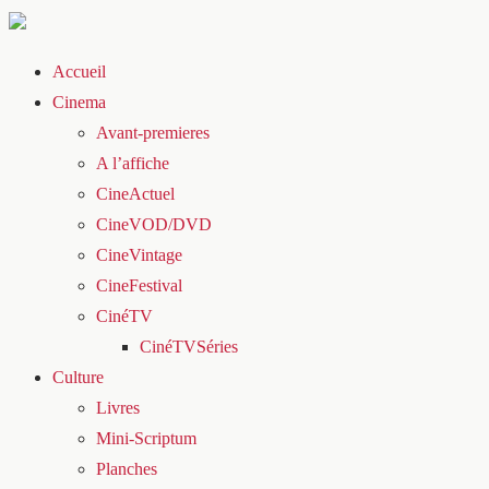
Accueil
Cinema
Avant-premieres
A l’affiche
CineActuel
CineVOD/DVD
CineVintage
CineFestival
CinéTV
CinéTVSéries
Culture
Livres
Mini-Scriptum
Planches