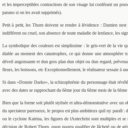
et les imperceptibles contractions de son visage lui conférant un pou
parano si on les avait supprimés).
Petit à petit, les Thorn doivent se rendre à lévidence : Damien nest
indifférent ou cruel, son absence de toute maladie de lenfance, les sign
La symbolique des couleurs est simplissime : le gris-vert de la vie q
diable au moment des catastrophes, ce qui donne une atmosphère to
déveil angoissante et dun gros plan dun objet ou dun regard, prévenan
fleurs, les boissons, etc Exceptionnellement, le réalisateur sessaie à 
Si dans «Donnie Darko», la schizophrénie du personnage était révélé
avec des dates se rapprochant du 6ème jour du 6ème mois de la 6ème
Bien que la forme soit plutôt stylisée et ultra-démonstrative avec un
du spectateur paresseux, le propos est plus ambitieux quil ny paraît 
ou le cyclone Katrina, les figures de lAntechrist sont multiples et se 
décision de Robert Thorn, quon pourra qualifier de lâcheté ou de gé