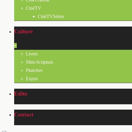
CinéTV
CinéTVSéries
Culture
+
Livres
Mini-Scriptum
Planches
Expos
Edito
Contact