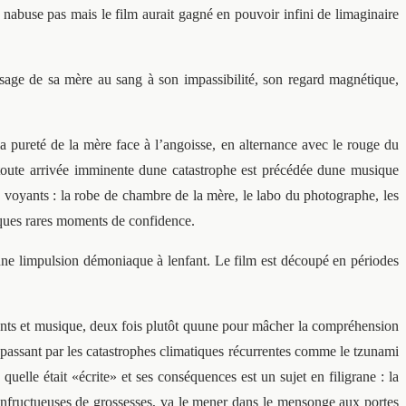
 nabuse pas mais le film aurait gagné en pouvoir infini de limaginaire
visage de sa mère au sang à son impassibilité, son regard magnétique,
la pureté de la mère face à l’angoisse, en alternance avec le rouge du
toute arrivée imminente dune catastrophe est précédée dune musique
u voyants : la robe de chambre de la mère, le labo du photographe, les
elques rares moments de confidence.
nne limpulsion démoniaque à lenfant. Le film est découpé en périodes
ements et musique, deux fois plutôt quune pour mâcher la compréhension
 passant par les catastrophes climatiques récurrentes comme le tzunami
quelle était «écrite» et ses conséquences est un sujet en filigrane : la
infructueuses de grossesses, va le mener dans le mensonge aux portes