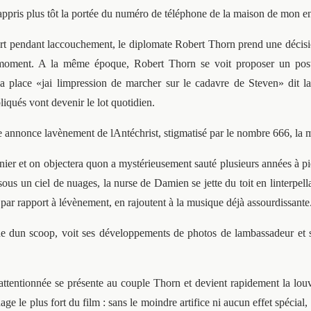
appris plus tôt la portée du numéro de téléphone de la maison de mon en
pendant laccouchement, le diplomate Robert Thorn prend une décision 
moment. A la même époque, Robert Thorn se voit proposer un poste
a place «jai limpression de marcher sur le cadavre de Steven» dit la
liqués vont devenir le lot quotidien.
lle annonce lavènement de lAntéchrist, stigmatisé par le nombre 666, la 
nier et on objectera quon a mystérieusement sauté plusieurs années à pie
ous un ciel de nuages, la nurse de Damien se jette du toit en linterpell
par rapport à lévènement, en rajoutent à la musique déjà assourdissante
e dun scoop, voit ses développements de photos de lambassadeur et son
ttentionnée se présente au couple Thorn et devient rapidement la louv
 le plus fort du film : sans le moindre artifice ni aucun effet spécia