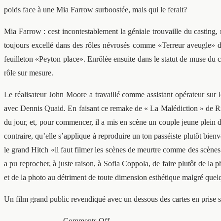
poids face à une Mia Farrow surboostée, mais qui le ferait?
Mia Farrow : cest incontestablement la géniale trouvaille du casting,
toujours excellé dans des rôles névrosés comme «Terreur aveugle» 
feuilleton «Peyton place». Enrôlée ensuite dans le statut de muse du 
rôle sur mesure.
Le réalisateur John Moore a travaillé comme assistant opérateur sur
avec Dennis Quaid. En faisant ce remake de « La Malédiction » de Ri
du jour, et, pour commencer, il a mis en scène un couple jeune plein 
contraire, qu’elle s’applique à reproduire un ton passéiste plutôt bi
le grand Hitch «il faut filmer les scènes de meurtre comme des scènes
a pu reprocher, à juste raison, à Sofia Coppola, de faire plutôt de l
et de la photo au détriment de toute dimension esthétique malgré quelq
Un film grand public revendiqué avec un dessous des cartes en prise s
Comments Off