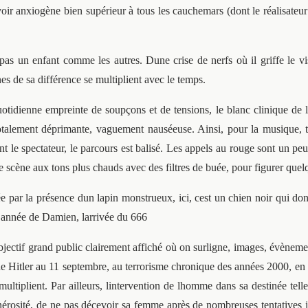
voir anxiogène bien supérieur à tous les cauchemars (dont le réalisateur
 pas un enfant comme les autres. Dune crise de nerfs où il griffe le 
es de sa différence se multiplient avec le temps.
uotidienne empreinte de soupçons et de tensions, le blanc clinique de 
talement déprimante, vaguement nauséeuse. Ainsi, pour la musique, 
t le spectateur, le parcours est balisé. Les appels au rouge sont un pe
une scène aux tons plus chauds avec des filtres de buée, pour figurer qu
e par la présence dun lapin monstrueux, ici, cest un chien noir qui do
 année de Damien, larrivée du 666
 objectif grand public clairement affiché où on surligne, images, évèn
: de Hitler au 11 septembre, au terrorisme chronique des années 2000, en
multiplient. Par ailleurs, lintervention de lhomme dans sa destinée telle 
nérosité, de ne pas décevoir sa femme après de nombreuses tentatives 