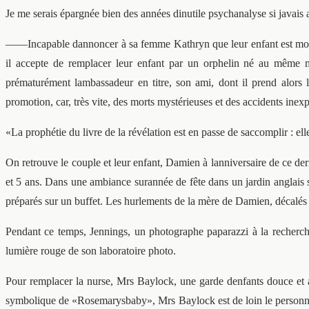
Je me serais épargnée bien des années dinutile psychanalyse si javais 
——Incapable dannoncer à sa femme Kathryn que leur enfant est mort 
il accepte de remplacer leur enfant par un orphelin né au même 
prématurément lambassadeur en titre, son ami, dont il prend alors l
promotion, car, très vite, des morts mystérieuses et des accidents inexp
«La prophétie du livre de la révélation est en passe de saccomplir : e
On retrouve le couple et leur enfant, Damien à lanniversaire de ce der
et 5 ans. Dans une ambiance surannée de fête dans un jardin anglais s
préparés sur un buffet. Les hurlements de la mère de Damien, décalés 
Pendant ce temps, Jennings, un photographe paparazzi à la recherch
lumière rouge de son laboratoire photo.
Pour remplacer la nurse, Mrs Baylock, une garde denfants douce et a
symbolique de «Rosemarysbaby», Mrs Baylock est de loin le personnage