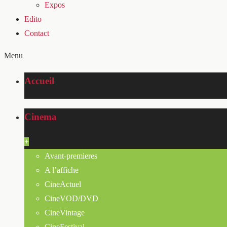
Expos
Edito
Contact
Menu
Accueil
Cinema
+
Avant-premieres
A l’affiche
CineActuel
CineVOD/DVD
CineVintage
CineFestival