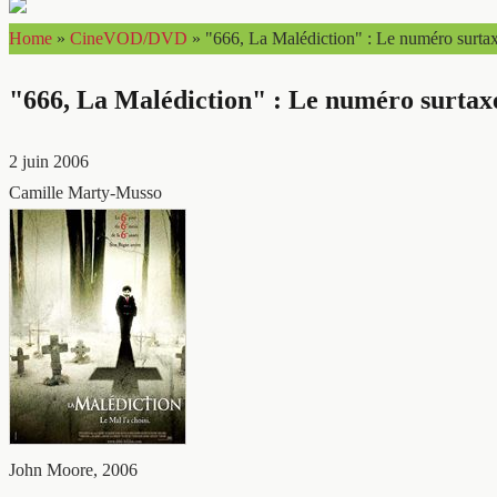
Home
»
CineVOD/DVD
»
"666, La Malédiction" : Le numéro surta
"666, La Malédiction" : Le numéro surtax
2 juin 2006
Camille Marty-Musso
John Moore, 2006