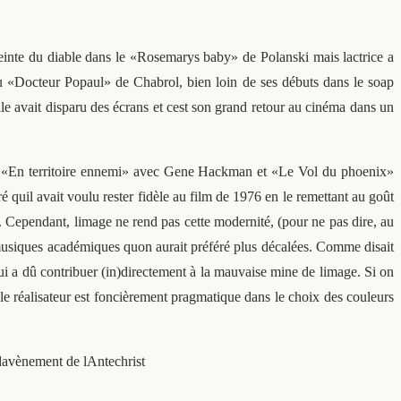
nceinte du diable dans le «Rosemarys baby» de Polanski mais lactrice a
 «Docteur Popaul» de Chabrol, bien loin de ses débuts dans le soap
le avait disparu des écrans et cest son grand retour au cinéma dans un
près «En territoire ennemi» avec Gene Hackman et «Le Vol du phoenix»
il avait voulu rester fidèle au film de 1976 en le remettant au goût
. Cependant, limage ne rend pas cette modernité, (pour ne pas dire, au
s musiques académiques quon aurait préféré plus décalées. Comme disait
ui a dû contribuer (in)directement à la mauvaise mine de limage. Si on
le réalisateur est foncièrement pragmatique dans le choix des couleurs
 davènement de lAntechrist