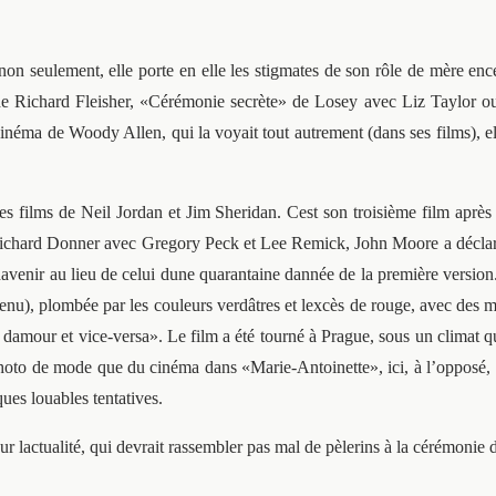
 non seulement, elle porte en elle les stigmates de son rôle de mère e
de Richard Fleisher, «Cérémonie secrète» de Losey avec Liz Taylor ou
cinéma de Woody Allen, qui la voyait tout autrement (dans ses films), el
 les films de Neil Jordan et Jim Sheridan. Cest son troisième film a
chard Donner avec Gregory Peck et Lee Remick, John Moore a déclaré qu
davenir au lieu de celui dune quarantaine dannée de la première version
envenu), plombée par les couleurs verdâtres et lexcès de rouge, avec de
 damour et vice-versa». Le film a été tourné à Prague, sous un climat q
a photo de mode que du cinéma dans «Marie-Antoinette», ici, à l’opposé, 
ues louables tentatives.
ur lactualité, qui devrait rassembler pas mal de pèlerins à la cérémonie