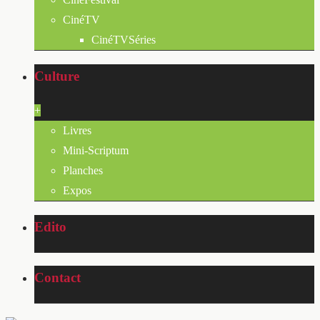
CinéTV
CinéTVSéries
Culture
+
Livres
Mini-Scriptum
Planches
Expos
Edito
Contact