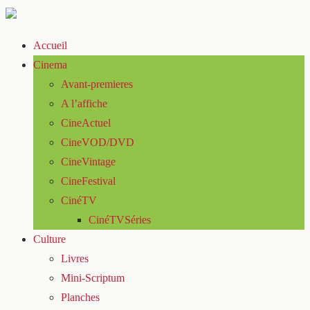
Accueil
Cinema
Avant-premieres
A l’affiche
CineActuel
CineVOD/DVD
CineVintage
CineFestival
CinéTV
CinéTVSéries
Culture
Livres
Mini-Scriptum
Planches