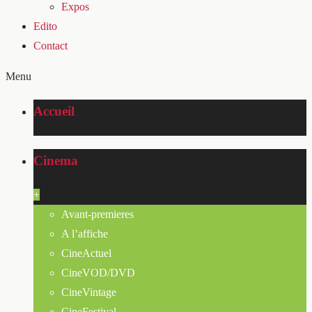
Expos
Edito
Contact
Menu
Accueil
Cinema
+
Avant-premieres
A l’affiche
CineActuel
CineVOD/DVD
CineVintage
CineFestival