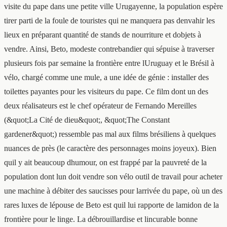
visite du pape dans une petite ville Urugayenne, la population espère
tirer parti de la foule de touristes qui ne manquera pas denvahir les
lieux en préparant quantité de stands de nourriture et dobjets à
vendre. Ainsi, Beto, modeste contrebandier qui sépuise à traverser
plusieurs fois par semaine la frontière entre lUruguay et le Brésil à
vélo, chargé comme une mule, a une idée de génie : installer des
toilettes payantes pour les visiteurs du pape. Ce film dont un des
deux réalisateurs est le chef opérateur de Fernando Mereilles
(&quot;La Cité de dieu&quot;, &quot;The Constant
gardener&quot;) ressemble pas mal aux films brésiliens à quelques
nuances de près (le caractère des personnages moins joyeux). Bien
quil y ait beaucoup dhumour, on est frappé par la pauvreté de la
population dont lun doit vendre son vélo outil de travail pour acheter
une machine à débiter des saucisses pour larrivée du pape, où un des
rares luxes de lépouse de Beto est quil lui rapporte de lamidon de la
frontière pour le linge. La débrouillardise et lincurable bonne