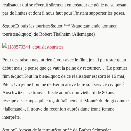
réalisateur qui se rêverait sûrement en créateur de génie ne se posant
pas de limites et dont il nous faut pour l’instant supporter les poses.
&quot;Et puis les touristes&quot;***(&quot;am ende kommen
touristen&quot;) de Robert Thalheim (Allemagne)
Pour des raison nayant rien à voir avec le film, je nai pu rester quau
début mais je pense que ça vaut la peine dy retourner… (Le premier
film &quot;Tout ira bien&quot; de ce réalisateur est sorti le 16 mai)
Pitch. Un jeune homme de Berlin arrive faire son service civique à
Auschwitz et se trouve affecté auprès dun vieillard de 80 ans
rescapé des camps qui le reçoit fraîchement. Montré du doigt comme
«lallemand», il trouve du réconfort auprès dune jeune femme
interprète.
&quot;LAvocat de la terreur&quot;** de Barbet Schroeder