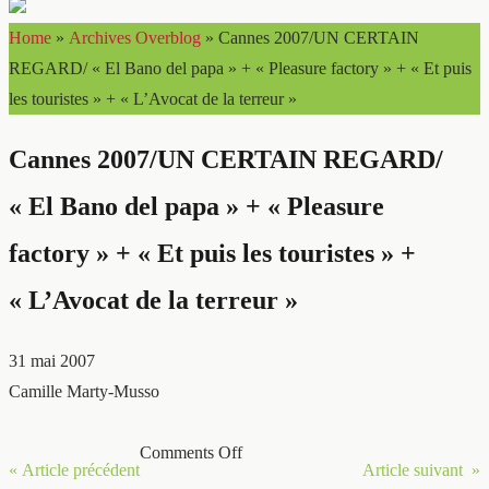
Home
»
Archives Overblog
»
Cannes 2007/UN CERTAIN
REGARD/ « El Bano del papa » + « Pleasure factory » + « Et puis
les touristes » + « L’Avocat de la terreur »
Cannes 2007/UN CERTAIN REGARD/
« El Bano del papa » + « Pleasure
factory » + « Et puis les touristes » +
« L’Avocat de la terreur »
31 mai 2007
Camille Marty-Musso
Comments Off
« Article précédent
Article suivant »