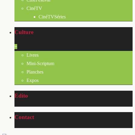
CinéTV
CinéTVSéries
Culture
+
Livres
Mini-Scriptum
Planches
Expos
Edito
Contact