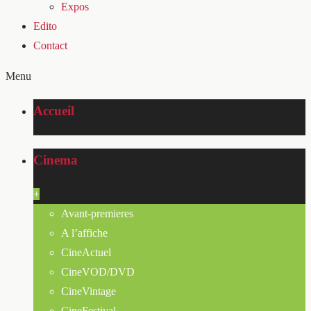
Expos
Edito
Contact
Menu
Accueil
Cinema
+
Avant-premieres
A l’affiche
CineActuel
CineVOD/DVD
CineVintage
CineFestival