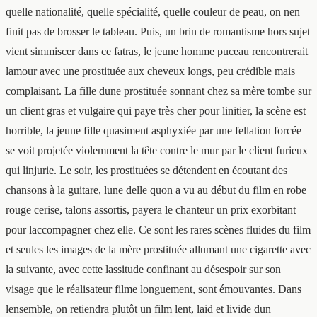
quelle nationalité, quelle spécialité, quelle couleur de peau, on nen
finit pas de brosser le tableau. Puis, un brin de romantisme hors sujet
vient simmiscer dans ce fatras, le jeune homme puceau rencontrerait
lamour avec une prostituée aux cheveux longs, peu crédible mais
complaisant. La fille dune prostituée sonnant chez sa mère tombe sur
un client gras et vulgaire qui paye très cher pour linitier, la scène est
horrible, la jeune fille quasiment asphyxiée par une fellation forcée
se voit projetée violemment la tête contre le mur par le client furieux
qui linjurie. Le soir, les prostituées se détendent en écoutant des
chansons à la guitare, lune delle quon a vu au début du film en robe
rouge cerise, talons assortis, payera le chanteur un prix exorbitant
pour laccompagner chez elle. Ce sont les rares scènes fluides du film
et seules les images de la mère prostituée allumant une cigarette avec
la suivante, avec cette lassitude confinant au désespoir sur son
visage que le réalisateur filme longuement, sont émouvantes. Dans
lensemble, on retiendra plutôt un film lent, laid et livide dun