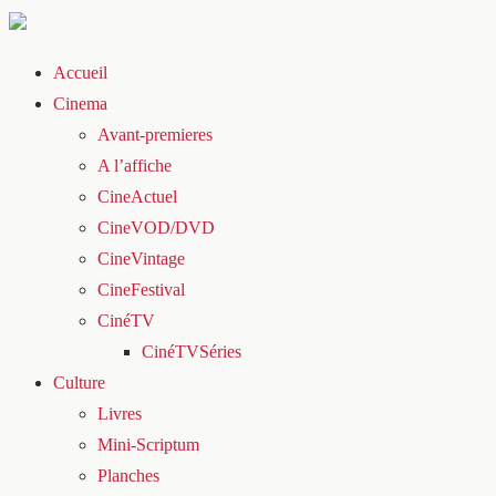
Accueil
Cinema
Avant-premieres
A l’affiche
CineActuel
CineVOD/DVD
CineVintage
CineFestival
CinéTV
CinéTVSéries
Culture
Livres
Mini-Scriptum
Planches