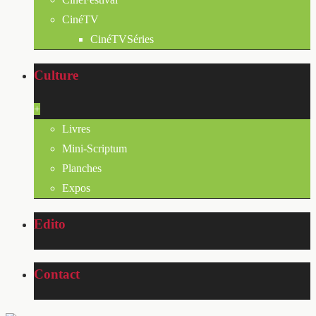
CinéTV
CinéTVSéries
Culture
+
Livres
Mini-Scriptum
Planches
Expos
Edito
Contact