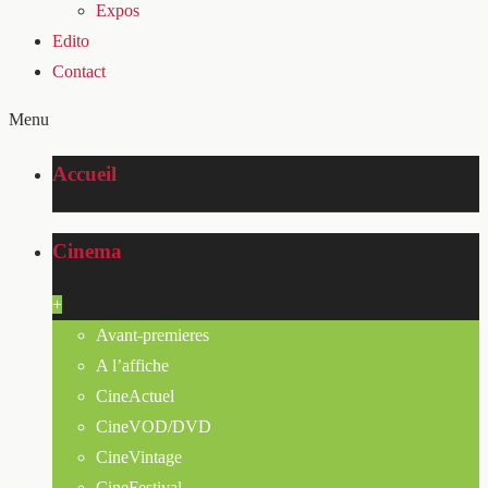
Expos
Edito
Contact
Menu
Accueil
Cinema
+
Avant-premieres
A l’affiche
CineActuel
CineVOD/DVD
CineVintage
CineFestival