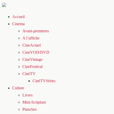
Accueil
Cinema
Avant-premieres
A l’affiche
CineActuel
CineVOD/DVD
CineVintage
CineFestival
CinéTV
CinéTVSéries
Culture
Livres
Mini-Scriptum
Planches