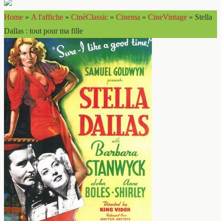
Home
»
A l'affiche
»
CinéClassic
»
Cinema
»
CineVintage
»
Stella
Dallas : tout pour ma fille