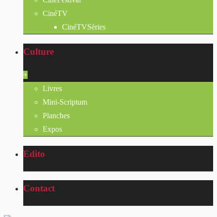
CinéTV
CinéTVSéries
Culture
+
Livres
Mini-Scriptum
Planches
Expos
Edito
Contact