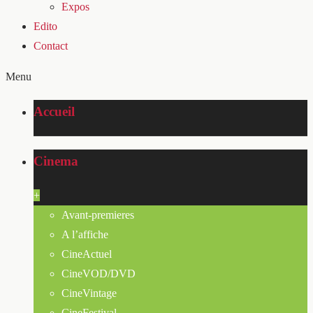
Expos
Edito
Contact
Menu
Accueil
Cinema
+
Avant-premieres
A l’affiche
CineActuel
CineVOD/DVD
CineVintage
CineFestival