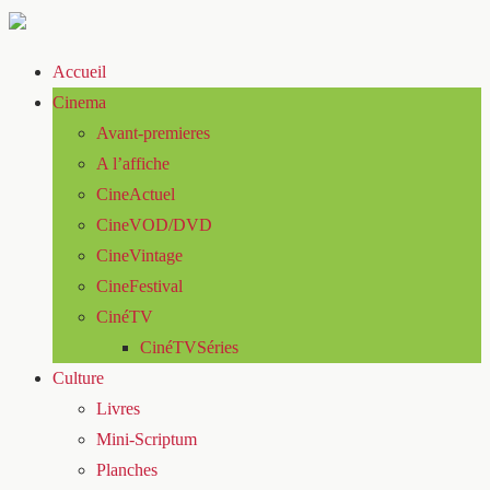
Accueil
Cinema
Avant-premieres
A l’affiche
CineActuel
CineVOD/DVD
CineVintage
CineFestival
CinéTV
CinéTVSéries
Culture
Livres
Mini-Scriptum
Planches