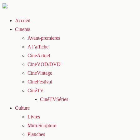
Accueil
Cinema
Avant-premieres
A l’affiche
CineActuel
CineVOD/DVD
CineVintage
CineFestival
CinéTV
CinéTVSéries
Culture
Livres
Mini-Scriptum
Planches