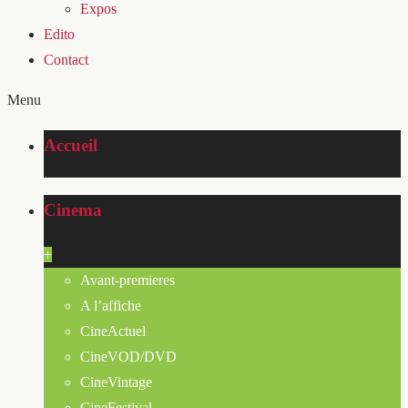
Expos
Edito
Contact
Menu
Accueil
Cinema
+
Avant-premieres
A l’affiche
CineActuel
CineVOD/DVD
CineVintage
CineFestival