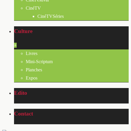
CinéTV
CinéTVSéries
Culture
+
Livres
Mini-Scriptum
Planches
Expos
Edito
Contact