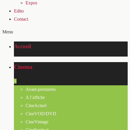
Expos
Edito
Contact
Menu
Accueil
Cinema
+
Avant-premieres
A l’affiche
CineActuel
CineVOD/DVD
CineVintage
CineFestival