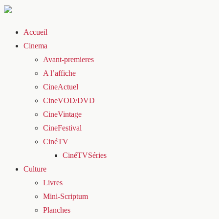
Accueil
Cinema
Avant-premieres
A l’affiche
CineActuel
CineVOD/DVD
CineVintage
CineFestival
CinéTV
CinéTVSéries
Culture
Livres
Mini-Scriptum
Planches