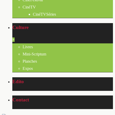
CinéTV
CinéTVSéries
Culture
+
Livres
Mini-Scriptum
Planches
Expos
Edito
Contact