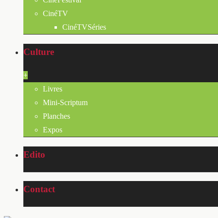
CinéTV
CinéTVSéries
Culture
+
Livres
Mini-Scriptum
Planches
Expos
Edito
Contact