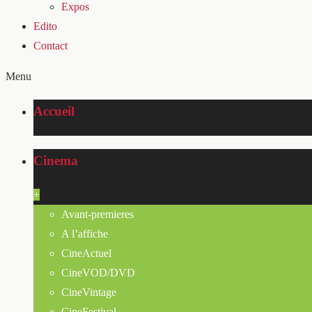
Expos
Edito
Contact
Menu
Accueil
Cinema
+
Avant-premieres
A l’affiche
CineActuel
CineVOD/DVD
CineVintage
CineFestival