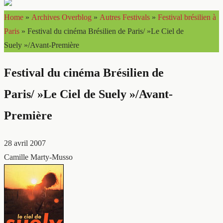
Home
»
Archives Overblog
»
Autres Festivals
»
Festival brésilien à
Paris
»
Festival du cinéma Brésilien de Paris/ »Le Ciel de
Suely »/Avant-Première
Festival du cinéma Brésilien de
Paris/ »Le Ciel de Suely »/Avant-
Première
28 avril 2007
Camille Marty-Musso