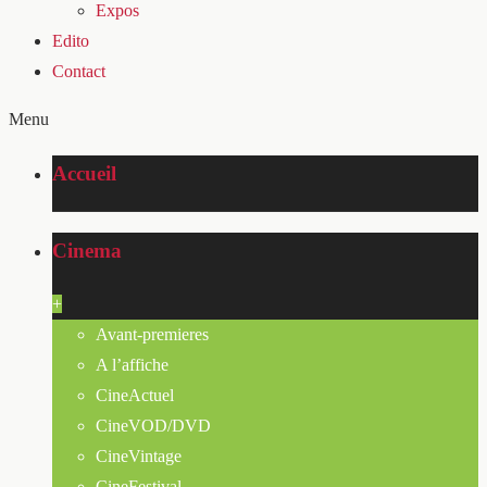
Expos
Edito
Contact
Menu
Accueil
Cinema
+
Avant-premieres
A l’affiche
CineActuel
CineVOD/DVD
CineVintage
CineFestival