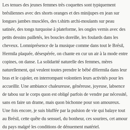
Les tenues des jeunes femmes très coquettes sont typiquement
brésiliennes avec des shorts oranges et des minijupes en jean sur
longues jambes musclées, des t.shirts archi-moulants sur peau
satinée, des tongs turquoise à plateforme, les ongles vernis avec des
petits dessins pailletés, les boucles doreille, les foulards dans les
cheveux. Lomniprésence de la musique comme dans tout le Brésil,
Hermila plaquée, désespérée, on chante en cur un air à la mode entre
copines, on danse. La solidarité naturelle des femmes, mères
naturellement, qui veulent toutes prendre le bébé dHermila dans leur
bras et le cajoler, en interrompant volontiers leurs activités pour les
accueillir. Une ambiance chaleureuse, généreuse, joyeuse, labsence
de tabou sur le corps quon est obligé parfois de vendre par nécessité,
sans en faire un drame, mais quon bichonne pour son amoureux.
Une fois encore, je suis bluffée par la pulsion de vie qui balaye tout
au Brésil, cette quête du sensuel, du bonheur, ces sourires, cet amour
du pays malgré les conditions de dénuement matériel.