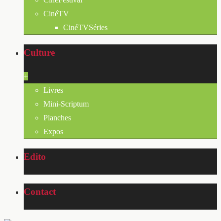
CinéTV
CinéTVSéries
Culture
+
Livres
Mini-Scriptum
Planches
Expos
Edito
Contact