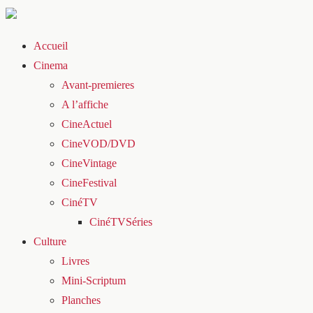
Accueil
Cinema
Avant-premieres
A l’affiche
CineActuel
CineVOD/DVD
CineVintage
CineFestival
CinéTV
CinéTVSéries
Culture
Livres
Mini-Scriptum
Planches