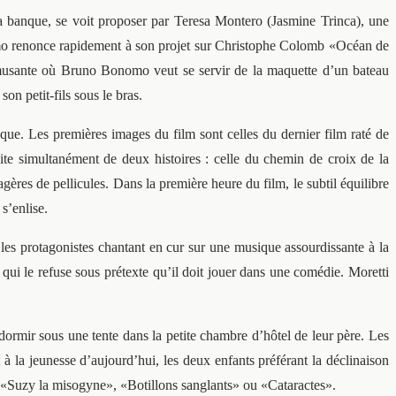
a banque, se voit proposer par Teresa Montero (Jasmine Trinca), une
nomo renonce rapidement à son projet sur Christophe Colomb «Océan de
 amusante où Bruno Bonomo veut se servir de la maquette d’un bateau
on petit-fils sous le bras.
ique. Les premières images du film sont celles du dernier film raté de
e simultanément de deux histoires : celle du chemin de croix de la
ères de pellicules. Dans la première heure du film, le subtil équilibre
s’enlise.
les protagonistes chantant en cur sur une musique assourdissante à la
) qui le refuse sous prétexte qu’il doit jouer dans une comédie. Moretti
ormir sous une tente dans la petite chambre d’hôtel de leur père. Les
 à la jeunesse d’aujourd’hui, les deux enfants préférant la déclinaison
e «Suzy la misogyne», «Botillons sanglants» ou «Cataractes».