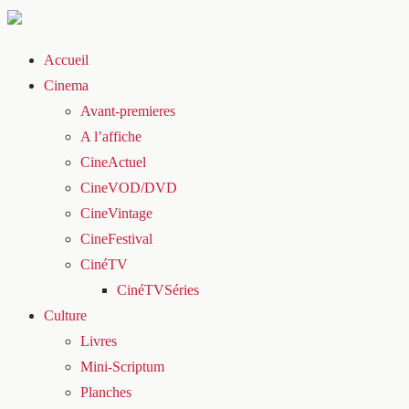
Accueil
Cinema
Avant-premieres
A l’affiche
CineActuel
CineVOD/DVD
CineVintage
CineFestival
CinéTV
CinéTVSéries
Culture
Livres
Mini-Scriptum
Planches