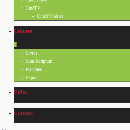
CinéTV
CinéTVSéries
Culture
+
Livres
Mini-Scriptum
Planches
Expos
Edito
Contact