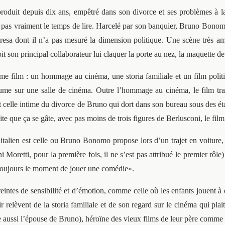
oduit depuis dix ans, empêtré dans son divorce et ses problèmes à l
rend pas vraiment le temps de lire. Harcelé par son banquier, Bruno Bo
Teresa dont il n’a pas mesuré la dimension politique. Une scène très
 son principal collaborateur lui claquer la porte au nez, la maquette de s
ême film : un hommage au cinéma, une storia familiale et un film polit
e sur une salle de cinéma. Outre l’hommage au cinéma, le film trait
celle intime du divorce de Bruno qui dort dans son bureau sous des étag
ite que ça se gâte, avec pas moins de trois figures de Berlusconi, le film 
talien est celle ou Bruno Bonomo propose lors d’un trajet en voiture, 
 Moretti, pour la première fois, il ne s’est pas attribué le premier rôle
st toujours le moment de jouer une comédie».
ntes de sensibilité et d’émotion, comme celle où les enfants jouent à d
elèvent de la storia familiale et de son regard sur le cinéma qui plait
ue aussi l’épouse de Bruno), héroïne des vieux films de leur père comm