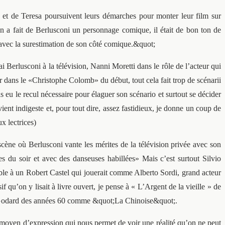
 et de Teresa poursuivent leurs démarches pour monter leur film sur
on a fait de Berlusconi un personnage comique, il était de bon ton de
 avec la surestimation de son côté comique.&quot;
i Berlusconi à la télévision, Nanni Moretti dans le rôle de l’acteur qui
r dans le «Christophe Colomb» du début, tout cela fait trop de scénarii
as eu le recul nécessaire pour élaguer son scénario et surtout se décider
vient indigeste et, pour tout dire, assez fastidieux, je donne un coup de
x lectrices)
cène où Berlusconi vante les mérites de la télévision privée avec son
 du soir et avec des danseuses habillées» Mais c’est surtout Silvio
emble à un Robert Castel qui jouerait comme Alberto Sordi, grand acteur
 qu’on y lisait à livre ouvert, je pense à « L’Argent de la vieille » de
 de Godard des années 60 comme &quot;La Chinoise&quot;.
un moyen d’expression qui nous permet de voir une réalité qu’on ne peut