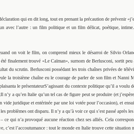
e déclaration qui en dit long, tout en prenant la précaution de prévenir 
un avec l’autre : un film politique et un film délicat, poétique, int
 Quand on voit le film, on comprend mieux le désarroi de Silvio Orla
, a été finalement trouvé «Le Caïman», surnom de Berlusconi, sortit peu a
ultat du scrutin. Berlusconi possédant les trois chaînes privées de télé
ule la troisième chaîne eu le courage de parler de son film et Nanni M
 plaisanta le présentateurS’agissant du contexte politique qu’il a voul
n’y a qu’en Italie qu’un tel cas de figure peut se produire (et j’espère
 vide juridique et entérinée par une loi votée pour l’occasion), et ensui
les problèmes ont disparu. Il n’y a qu’à voir ce qui s’est passé après les 
e – ce qui n’a provoqué aucune réaction chez ses alliés. Cela correspo
ave, c’est l’accoutumance : tout le monde en Italie trouve cette situatio