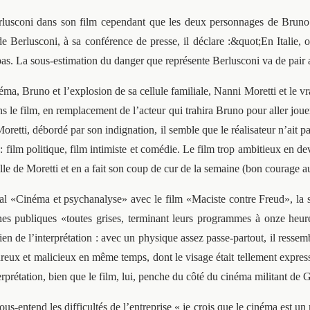
Berlusconi dans son film cependant que les deux personnages de Bruno
 Berlusconi, à sa conférence de presse, il déclare :&quot;En Italie, 
pas. La sous-estimation du danger que représente Berlusconi va de pair
a, Bruno et l’explosion de sa cellule familiale, Nanni Moretti et le vra
s le film, en remplacement de l’acteur qui trahira Bruno pour aller joue
 Moretti, débordé par son indignation, il semble que le réalisateur n’ait p
 : film politique, film intimiste et comédie. Le film trop ambitieux en de
le de Moretti et en a fait son coup de cur de la semaine (bon courage au
ival «Cinéma et psychanalyse» avec le film «Maciste contre Freud», la s
 publiques «toutes grises, terminant leurs programmes à onze heures
ien de l’interprétation : avec un physique assez passe-partout, il ress
reux et malicieux en même temps, dont le visage était tellement expressif
erprétation, bien que le film, lui, penche du côté du cinéma militant
ous-entend les difficultés de l’entreprise « je crois que le cinéma est 