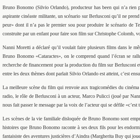
Bruno Bonomo (Silvio Orlando), producteur has been qui n’a rien pr
aspirante cinéaste militante, un scénario sur Berlusconi qu’il ne p
peur» dont il n’a pas le premier sou pour produire le scénario de 
construite par un enfant pour faire son film sur Christophe Colomb, voit
Nanni Moretti a déclaré qu’il voulait faire plusieurs films dans le m
Bruno Bonomo «Cataractes», on le comprend quand l’écran se rallum
recherche de financement pour la production du film sur Berlusconi et 
entre les deux thèmes dont parlait Silvio Orlando est atteint, c’est ensu
La meilleure scène du film qui renvoie aux tragicomédies du cinéma i
radio, le rôle de Berlusconi à un acteur, Marco Pulicci (joué par Nanni
nous fait passer le message par la voix de l’acteur qui se défile «c’e
Les scènes de la vie familiale disloquée de Bruno Bonomo sont emprei
histoires que Bruno Bonomo raconte à ses deux fils pour les endormir r
fantaisiste des aventures justicières d’Aindra (Margherita Buy qui jo