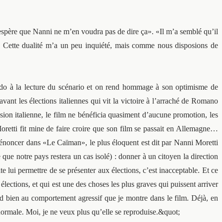
«j’espère que Nanni ne m’en voudra pas de dire ça». «Il m’a semblé qu’il
ime. Cette dualité m’a un peu inquiété, mais comme nous disposions de
ndo à la lecture du scénario et on rend hommage à son optimisme de
vant les élections italiennes qui vit la victoire à l’arraché de Romano
vision italienne, le film ne bénéficia quasiment d’aucune promotion, les
oretti fit mine de faire croire que son film se passait en Allemagne…
u dénoncer dans «Le Caïman», le plus éloquent est dit par Nanni Moretti
 que notre pays restera un cas isolé) : donner à un citoyen la direction
te lui permettre de se présenter aux élections, c’est inacceptable. Et ce
élections, et qui est une des choses les plus graves qui puissent arriver
nd bien au comportement agressif que je montre dans le film. Déjà, en
n normale. Moi, je ne veux plus qu’elle se reproduise.&quot;