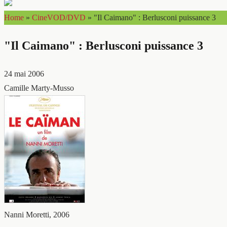
Home
»
CineVOD/DVD
»
"Il Caimano" : Berlusconi puissance 3
"Il Caimano" : Berlusconi puissance 3
24 mai 2006
Camille Marty-Musso
Nanni Moretti, 2006