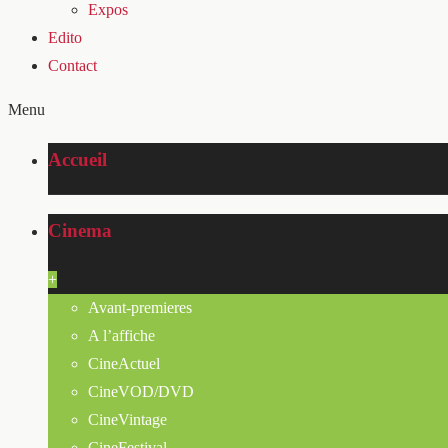
Expos
Edito
Contact
Menu
Accueil
Cinema
+
Avant-premieres
A l’affiche
CineActuel
CineVOD/DVD
CineVintage
CineFestival