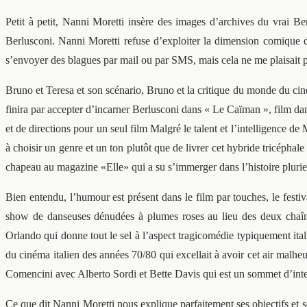
Petit à petit, Nanni Moretti insère des images d’archives du vrai 
Berlusconi. Nanni Moretti refuse d’exploiter la dimension comique de
s’envoyer des blagues par mail ou par SMS, mais cela ne me plaisait 
Bruno et Teresa et son scénario, Bruno et la critique du monde du ciném
finira par accepter d’incarner Berlusconi dans « Le Caïman », film dan
et de directions pour un seul film Malgré le talent et l’intelligence de
à choisir un genre et un ton plutôt que de livrer cet hybride tricéphale
chapeau au magazine «Elle» qui a su s’immerger dans l’histoire pluriel
Bien entendu, l’humour est présent dans le film par touches, le fest
show de danseuses dénudées à plumes roses au lieu des deux chaînes
Orlando qui donne tout le sel à l’aspect tragicomédie typiquement ital
du cinéma italien des années 70/80 qui excellait à avoir cet air malheu
Comencini avec Alberto Sordi et Bette Davis qui est un sommet d’int
Ce que dit Nanni Moretti nous explique parfaitement ses objectifs et s