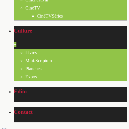
CinéTV
CinéTVSéries
Culture
+
Livres
Mini-Scriptum
Planches
Expos
Edito
Contact