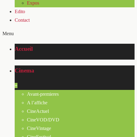
Expos
Edito
Contact
Menu
Accueil
Cinema
+
Avant-premieres
A l’affiche
CineActuel
CineVOD/DVD
CineVintage
CineFestival