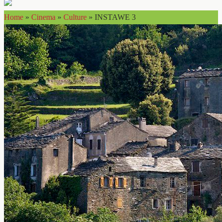
Home
»
Cinema
»
Culture
»
INSTAWE 3