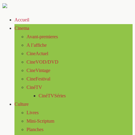
Accueil
Cinema
Avant-premieres
A l’affiche
CineActuel
CineVOD/DVD
CineVintage
CineFestival
CinéTV
CinéTVSéries
Culture
Livres
Mini-Scriptum
Planches