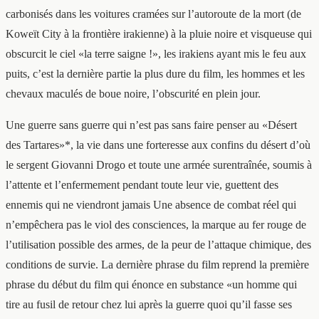
carbonisés dans les voitures cramées sur l’autoroute de la mort (de
Koweït City à la frontière irakienne) à la pluie noire et visqueuse qui
obscurcit le ciel «la terre saigne !», les irakiens ayant mis le feu aux
puits, c’est la dernière partie la plus dure du film, les hommes et les
chevaux maculés de boue noire, l’obscurité en plein jour.
Une guerre sans guerre qui n’est pas sans faire penser au «Désert
des Tartares»*, la vie dans une forteresse aux confins du désert d’où
le sergent Giovanni Drogo et toute une armée surentraînée, soumis à
l’attente et l’enfermement pendant toute leur vie, guettent des
ennemis qui ne viendront jamais Une absence de combat réel qui
n’empêchera pas le viol des consciences, la marque au fer rouge de
l’utilisation possible des armes, de la peur de l’attaque chimique, des
conditions de survie. La dernière phrase du film reprend la première
phrase du début du film qui énonce en substance «un homme qui
tire au fusil de retour chez lui après la guerre quoi qu’il fasse ses