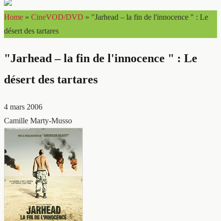
Home
»
CineVOD/DVD
»
"Jarhead – la fin de l'innocence " : Le
désert des tartares
"Jarhead – la fin de l'innocence " : Le
désert des tartares
4 mars 2006
Camille Marty-Musso