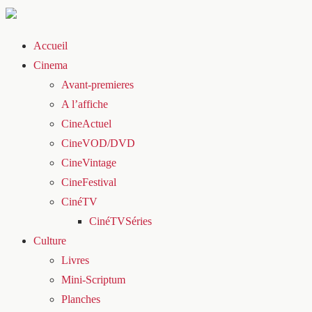
Accueil
Cinema
Avant-premieres
A l’affiche
CineActuel
CineVOD/DVD
CineVintage
CineFestival
CinéTV
CinéTVSéries
Culture
Livres
Mini-Scriptum
Planches