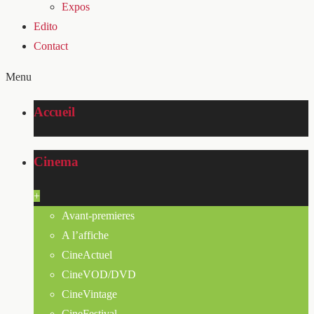
Expos
Edito
Contact
Menu
Accueil
Cinema
+
Avant-premieres
A l’affiche
CineActuel
CineVOD/DVD
CineVintage
CineFestival