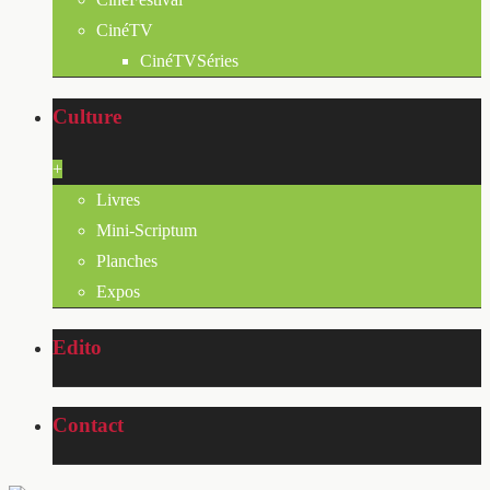
CinéTV
CinéTVSéries
Culture
+
Livres
Mini-Scriptum
Planches
Expos
Edito
Contact