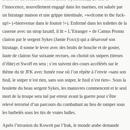
l’innocence, nouvellement engagé dans les marines, est saluée par
un bizutage maison et une grippe intestinale, «welcome to the fuck-
up!» («bienvenue dans le foutoir !»). Enfermé dans les toilettes de la
caserne avec un sirop laxatif, il lit « L’Etranger » de Camus Promu
clairon par le sergent Sykes (Jamie Foxx)) qui a désavoué son
bizutage, il sonne le lever avec des bruits de bouche et de gosier,
faute de clairon Sur soixante recrues, on choisit six snipers (tireurs
d’élite) et Swoff en sera ; s’en suivent des cours accélérés sur le
thème du tir JFK avec fumée rose où l’on répète à l’envie «sans son
fusil, le sniper n’est rien, sans son sniper, le fusil n’est rien». Sous la
houlette du beau sergent Sykes, les manuvres commencent et le seul
mort de la troupe sera tué par erreur avant la guerre pour s’être
relevé terrorisé d’un parcours du combattant au lieu de ramper sous
les barbelés sous les tirs de vraies balles.
Après l’invasion du Koweit par l’Irak, le monde arabe demande