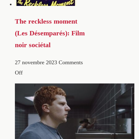
The reckless moment
(Les Désemparés): Film
noir sociétal
27 novembre 2023
Comments
Off