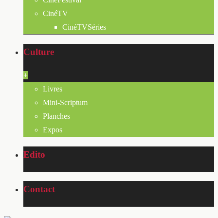
CinéTV
CinéTVSéries
Culture
+
Livres
Mini-Scriptum
Planches
Expos
Edito
Contact