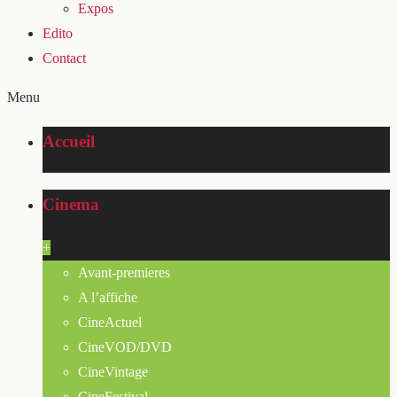
Expos
Edito
Contact
Menu
Accueil
Cinema
+
Avant-premieres
A l’affiche
CineActuel
CineVOD/DVD
CineVintage
CineFestival