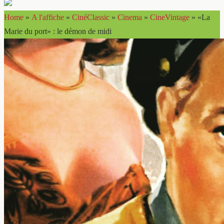
Home
»
A l'affiche
»
CinéClassic
»
Cinema
»
CineVintage
»
«La
Marie du port» : le démon de midi