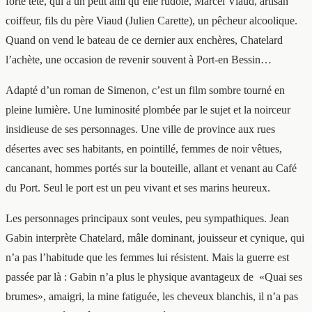
forte tête, qui a un petit ami qu’elle rudoie, Marcel Viaud, artisan
coiffeur, fils du père Viaud (Julien Carette), un pêcheur alcoolique.
Quand on vend le bateau de ce dernier aux enchères, Chatelard
l’achète, une occasion de revenir souvent à Port-en Bessin…
Adapté d’un roman de Simenon, c’est un film sombre tourné en
pleine lumière. Une luminosité plombée par le sujet et la noirceur
insidieuse de ses personnages. Une ville de province aux rues
désertes avec ses habitants, en pointillé, femmes de noir vêtues,
cancanant, hommes portés sur la bouteille, allant et venant au Café
du Port. Seul le port est un peu vivant et ses marins heureux.
Les personnages principaux sont veules, peu sympathiques. Jean
Gabin interprète Chatelard, mâle dominant, jouisseur et cynique, qui
n’a pas l’habitude que les femmes lui résistent. Mais la guerre est
passée par là : Gabin n’a plus le physique avantageux de
«Quai ses
brumes», amaigri, la mine fatiguée, les cheveux blanchis, il n’a pas