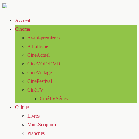
Accueil
Cinema
Avant-premieres
A l’affiche
CineActuel
CineVOD/DVD
CineVintage
CineFestival
CinéTV
CinéTVSéries
Culture
Livres
Mini-Scriptum
Planches