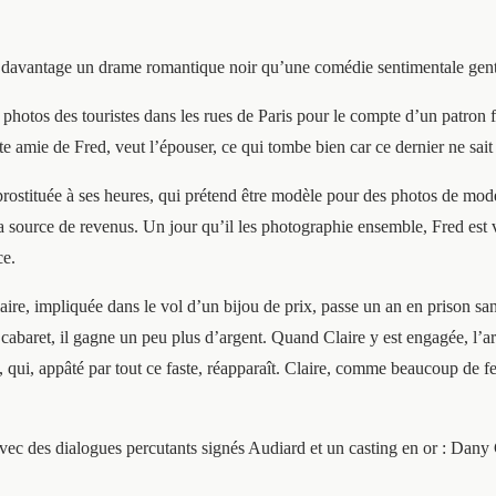
avantage un drame romantique noir qu’une comédie sentimentale gentillet
photos des touristes dans les rues de Paris pour le compte d’un patron f
e amie de Fred, veut l’épouser, ce qui tombe bien car ce dernier ne sai
rostituée à ses heures, qui prétend être modèle pour des photos de mode
sa source de revenus. Un jour qu’il les photographie ensemble, Fred es
ce.
ire, impliquée dans le vol d’un bijou de prix, passe un an en prison san
cabaret, il gagne un peu plus d’argent. Quand Claire y est engagée, l’a
 qui, appâté par tout ce faste, réapparaît. Claire, comme beaucoup de fe
 avec des dialogues percutants signés Audiard et un casting en or : Dan