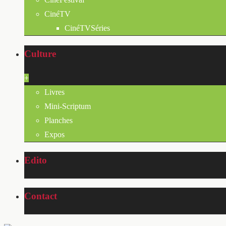
CinéTV
CinéTVSéries
Culture
+
Livres
Mini-Scriptum
Planches
Expos
Edito
Contact