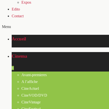
Expos
Edito
Contact
Menu
Accueil
Cinema
+
Avant-premieres
A l’affiche
CineActuel
CineVOD/DVD
CineVintage
CineFestival