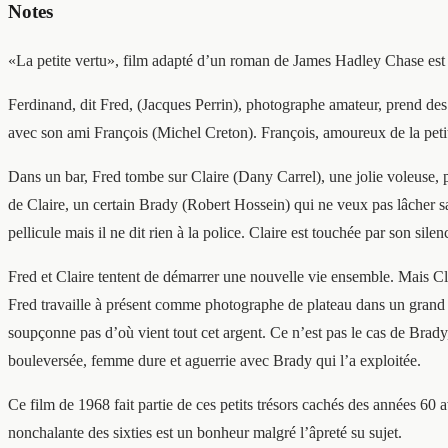
Notes
«La petite vertu», film adapté d’un roman de James Hadley Chase est d
Ferdinand, dit Fred, (Jacques Perrin), photographe amateur, prend des 
avec son ami François (Michel Creton). François, amoureux de la petit
Dans un bar, Fred tombe sur Claire (Dany Carrel), une jolie voleuse, p
de Claire, un certain Brady (Robert Hossein) qui ne veux pas lâcher 
pellicule mais il ne dit rien à la police. Claire est touchée par son silen
Fred et Claire tentent de démarrer une nouvelle vie ensemble. Mais Cla
Fred travaille à présent comme photographe de plateau dans un grand 
soupçonne pas d’où vient tout cet argent. Ce n’est pas le cas de Brady,
bouleversée, femme dure et aguerrie avec Brady qui l’a exploitée.
Ce film de 1968 fait partie de ces petits trésors cachés des années 60
nonchalante des sixties est un bonheur malgré l’âpreté su sujet.