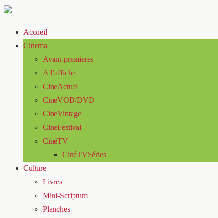
Accueil
Cinema
Avant-premieres
A l’affiche
CineActuel
CineVOD/DVD
CineVintage
CineFestival
CinéTV
CinéTVSéries
Culture
Livres
Mini-Scriptum
Planches