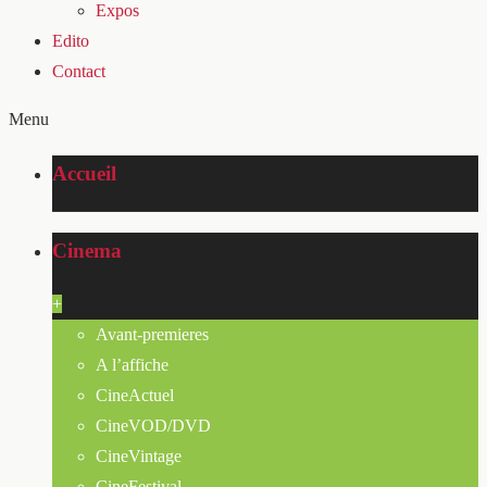
Expos
Edito
Contact
Menu
Accueil
Cinema
+
Avant-premieres
A l’affiche
CineActuel
CineVOD/DVD
CineVintage
CineFestival