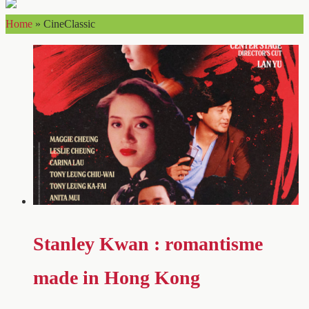
Home
»
CineClassic
Stanley Kwan : romantisme
made in Hong Kong