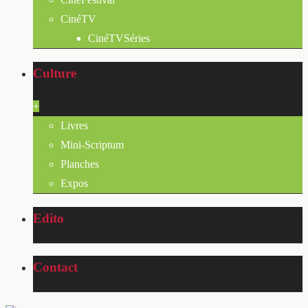
CinéTV
CinéTVSéries
Culture
+
Livres
Mini-Scriptum
Planches
Expos
Edito
Contact