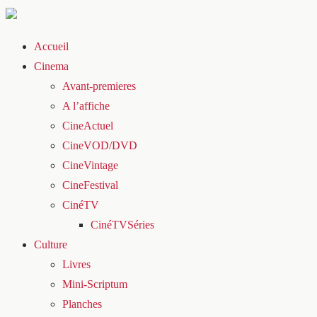
Accueil
Cinema
Avant-premieres
A l’affiche
CineActuel
CineVOD/DVD
CineVintage
CineFestival
CinéTV
CinéTVSéries
Culture
Livres
Mini-Scriptum
Planches