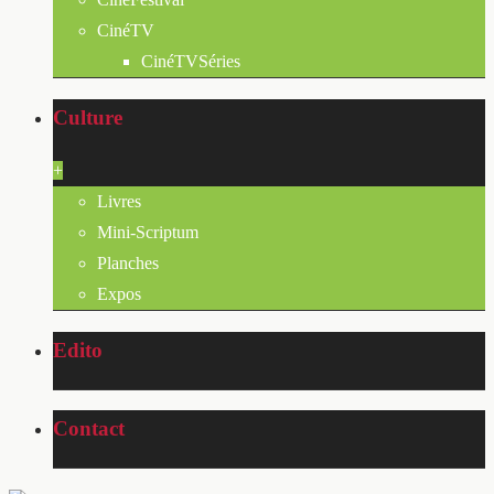
CinéTV
CinéTVSéries
Culture
+
Livres
Mini-Scriptum
Planches
Expos
Edito
Contact