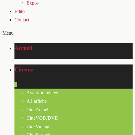
Expos
Edito
Contact
Menu
Accueil
Cinema
+
Avant-premieres
A l’affiche
CineActuel
CineVOD/DVD
CineVintage
CineFestival