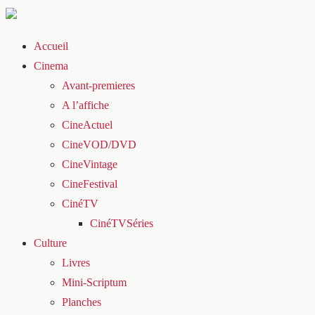
Accueil
Cinema
Avant-premieres
A l’affiche
CineActuel
CineVOD/DVD
CineVintage
CineFestival
CinéTV
CinéTVSéries
Culture
Livres
Mini-Scriptum
Planches