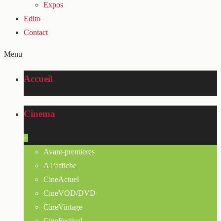
Expos
Edito
Contact
Menu
Accueil
Cinema
+
Avant-premieres
A l’affiche
CineActuel
CineVOD/DVD
CineVintage
CineFestival