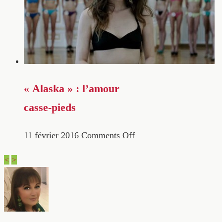
« Alaska » : l’amour
casse-pieds
11 février 2016
Comments Off
<
>