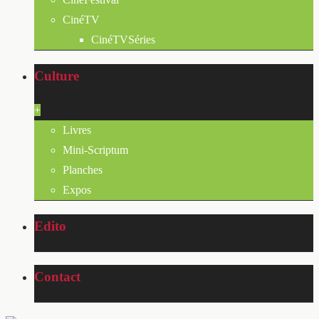
CinéTV
CinéTVSéries
Culture
+
Livres
Mini-Scriptum
Planches
Expos
Edito
Contact