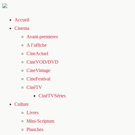
Accueil
Cinema
Avant-premieres
A l’affiche
CineActuel
CineVOD/DVD
CineVintage
CineFestival
CinéTV
CinéTVSéries
Culture
Livres
Mini-Scriptum
Planches