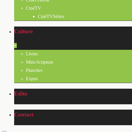
CinéTV
CinéTVSéries
Culture
+
Livres
Mini-Scriptum
Planches
Expos
Edito
Contact