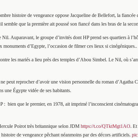
sombre histoire de vengeance oppose Jacqueline de Bellefort, la fiancée
il semble que la première ait poussé son fiancé dans les bras de la seco
le Nil. Auparavant, le groupe d’invités dont HP prend ses quartiers à l’
ux monuments d’Egypte, l’occasion de filmer ces lieux si cinégéniques..
ntre les mariés a lieu près des temples d’Abou Simbel. Le Nil, où s’amu
e peut reprocher d’avoir une vision personnelle du roman d’Agatha Chri
ans une Égypte vidée de ses habitants.
P :
bien que le premier, en 1978, ait imprimé l’inconscient cinématograp
ercule Poirot très britannique selon JDM
https://t.co/QTktMgt1AO
. E
 histoire de vengeance pêchant néanmoins par des décors artificiels.
pi