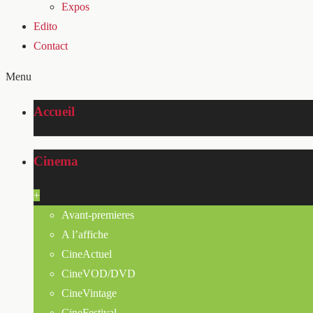
Expos
Edito
Contact
Menu
Accueil
Cinema
+
Avant-premieres
A l’affiche
CineActuel
CineVOD/DVD
CineVintage
CineFestival