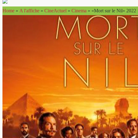
Home
»
A l'affiche
»
CineActuel
»
Cinema
»
«Mort sur le Nil» 2022 