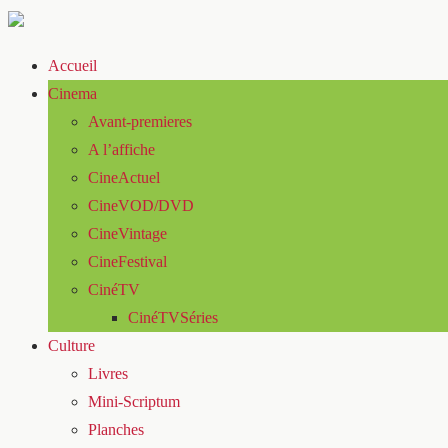
Accueil
Cinema
Avant-premieres
A l’affiche
CineActuel
CineVOD/DVD
CineVintage
CineFestival
CinéTV
CinéTVSéries
Culture
Livres
Mini-Scriptum
Planches