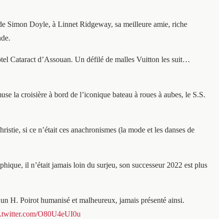
 de Simon Doyle, à Linnet Ridgeway, sa meilleure amie, riche
nde.
hôtel Cataract d’Assouan. Un défilé de malles Vuitton les suit…
se la croisière à bord de l’iconique bateau à roues à aubes, le S.S.
stie, si ce n’était ces anachronismes (la mode et les danses de
hique, il n’était jamais loin du surjeu, son successeur 2022 est plus
t un H. Poirot humanisé et malheureux, jamais présenté ainsi.
c.twitter.com/O80U4eUI0u