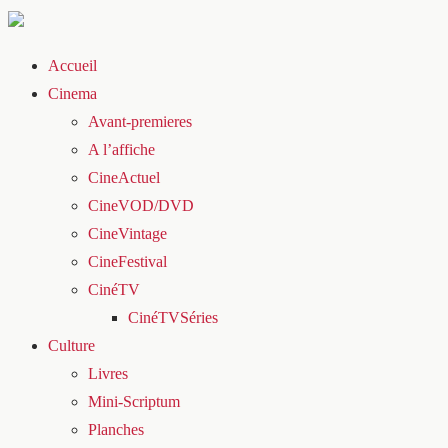
Accueil
Cinema
Avant-premieres
A l’affiche
CineActuel
CineVOD/DVD
CineVintage
CineFestival
CinéTV
CinéTVSéries
Culture
Livres
Mini-Scriptum
Planches