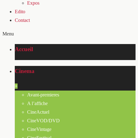
Expos
Edito
Contact
Menu
Accueil
Cinema
+
Avant-premieres
A l’affiche
CineActuel
CineVOD/DVD
CineVintage
CineFestival