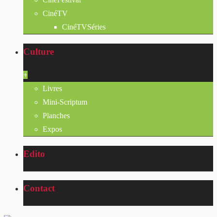
CinéTV
CinéTVSéries
Culture
+
Livres
Mini-Scriptum
Planches
Expos
Edito
Contact