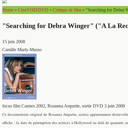
Home
»
CineVOD/DVD
»
Critique de film
»
"Searching for Debra W
"Searching for Debra Winger" ("A La Rec
15 juin 2008
Camille Marty-Musso
focus film
Cannes 2002, Rosanna Arquette, sortie DVD 3 juin 2008
Ce documentaire original de Rosanna Arquette, actrice apparemment désinvolte 
affiche : la date de péremption des actrices à Hollywood au delà de quarante an