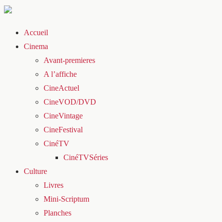
Accueil
Cinema
Avant-premieres
A l’affiche
CineActuel
CineVOD/DVD
CineVintage
CineFestival
CinéTV
CinéTVSéries
Culture
Livres
Mini-Scriptum
Planches