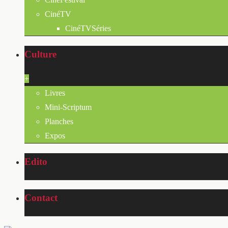
CinéTV
CinéTVSéries
Culture
+
Livres
Mini-Scriptum
Planches
Expos
Edito
Contact