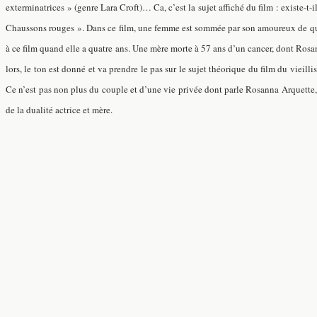
exterminatrices » (genre Lara Croft)… Ca, c’est la sujet affiché du film : existe-t
Chaussons rouges ». Dans ce film, une femme est sommée par son amoureux de quitter
à ce film quand elle a quatre ans. Une mère morte à 57 ans d’un cancer, dont Rosanna
lors, le ton est donné et va prendre le pas sur le sujet théorique du film du vieill
Ce n’est pas non plus du couple et d’une vie privée dont parle Rosanna Arquette, n
de la dualité actrice et mère.