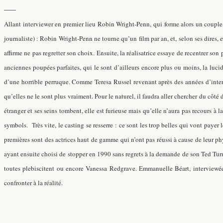
—–
Allant interviewer en premier lieu Robin Wright-Penn, qui forme alors un coup
journaliste) : Robin Wright-Penn ne tourne qu’un film par an, et, selon ses dires, e
affirme ne pas regretter son choix. Ensuite, la réalisatrice essaye de recentrer son 
anciennes poupées parfaites, qui le sont d’ailleurs encore plus ou moins, la luc
d’une horrible perruque. Comme Teresa Russel revenant après des années d’inter
qu’elles ne le sont plus vraiment. Pour le naturel, il faudra aller chercher du c
étranger et ses seins tombent, elle est furieuse mais qu’elle n’aura pas recours à
symbols. Très vite, le casting se resserre : ce sont les trop belles qui vont payer 
premières sont des actrices haut de gamme qui n’ont pas réussi à cause de leur ph
ayant ensuite choisi de stopper en 1990 sans regrets à la demande de son Ted Turne
toutes plebiscitent ou encore Vanessa Redgrave. Emmanuelle Béart, interviewée à 
confronter à la réalité.