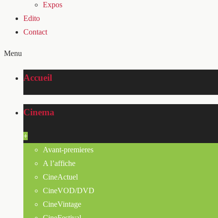
Expos
Edito
Contact
Menu
Accueil
Cinema
+
Avant-premieres
A l’affiche
CineActuel
CineVOD/DVD
CineVintage
CineFestival