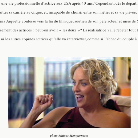
-il une vie professionnelle d’actrice aux USA après 40 ans? Cependant, dès le départ,
 sa carrière au cirque, et, incapable de choisir entre son métier et sa vie privée, s
 Arquette confesse vers la fin du film que, soutien de son père acteur et mère de 5 enf
issement des actrices : peut-on avoir « les deux »? La réalisatrice va le répéter tou
i les autres copines actrices qu’elle va interviewer,
comme si l’échec du couple à 
photo éditions Montparnasse