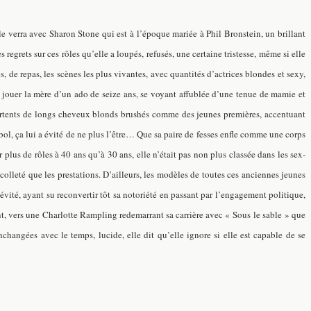
 le verra avec Sharon Stone qui est à l’époque mariée à Phil Bronstein, un brillant
regrets sur ces rôles qu’elle a loupés, refusés, une certaine tristesse, même si elle
es, de repas, les scènes les plus vivantes, avec quantités d’actrices blondes et sexy,
e jouer la mère d’un ado de seize ans, se voyant affublée d’une tenue de mamie et
portents de longs cheveux blonds brushés comme des jeunes premières, accentuant
ol, ça lui a évité de ne plus l’être… Que sa paire de fesses enfle comme une corps
plus de rôles à 40 ans qu’à 30 ans, elle n’était pas non plus classée dans les sex-
décolleté que les prestations. D’ailleurs, les modèles de toutes ces anciennes jeunes
vité, ayant su reconvertir tôt sa notoriété en passant par l’engagement politique,
ent, vers une Charlotte Rampling redemarrant sa carrière avec « Sous le sable » que
changées avec le temps, lucide, elle dit qu’elle ignore si elle est capable de se