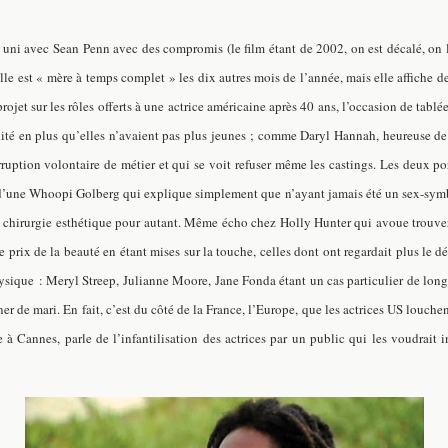
le uni avec Sean Penn
avec des compromis
(le film étant de 2002, on est décalé, on
lle est « mère à temps complet » les dix autres mois de l’année, mais elle affiche des 
projet sur les rôles offerts à une actrice américaine après 40 ans, l’occasion de tablé
idité en plus qu’elles n’avaient pas plus jeunes ; comme Daryl Hannah, heureuse d
ruption volontaire de métier et qui se voit refuser même les castings. Les deux 
ôté d’une Whoopi Golberg qui explique simplement que n’ayant jamais été un sex-symb
 la chirurgie esthétique pour autant. Même écho chez Holly Hunter qui avoue trouver 
le prix de la beauté en étant mises sur la touche, celles dont ont regardait plus le 
ysique : Meryl Streep, Julianne Moore, Jane Fonda étant un cas particulier de longé
r de mari. En fait, c’est du côté de la France, l’Europe, que les actrices US louch
Cannes, parle de l’infantilisation des actrices par un public qui les voudrait in