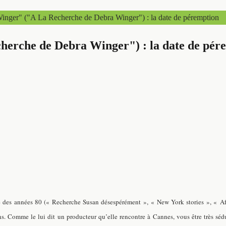
inger" ("A La Recherche de Debra Winger") : la date de péremption
herche de Debra Winger") : la date de pér
des années 80 (« Recherche Susan désespérément », « New York stories », « After 
s. Comme le lui dit un producteur qu’elle rencontre à Cannes, vous être très sédu