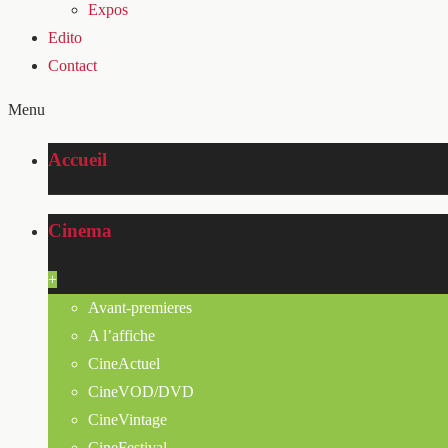
Expos
Edito
Contact
Menu
Accueil
Cinema
+
Avant-premieres
A l’affiche
CineActuel
CineVOD/DVD
CineVintage
CineFestival