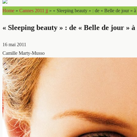
Home
»
Cannes 2011 jj
»
« Sleeping beauty » : de « Belle de jour » 
« Sleeping beauty » : de « Belle de jour » 
16 mai 2011
Camille Marty-Musso