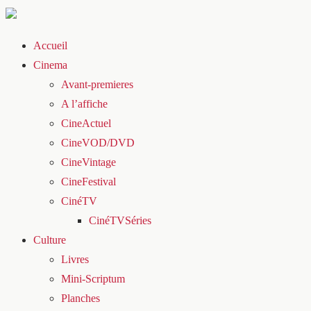
Accueil
Cinema
Avant-premieres
A l’affiche
CineActuel
CineVOD/DVD
CineVintage
CineFestival
CinéTV
CinéTVSéries
Culture
Livres
Mini-Scriptum
Planches