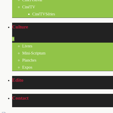
CinéTV
CinéTVSéries
Culture
+
Livres
Mini-Scriptum
Planches
Expos
Edito
Contact