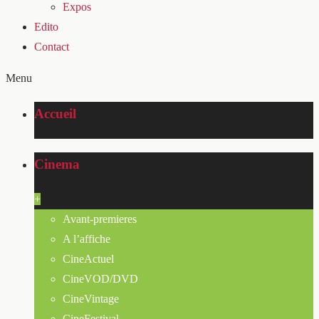
Expos
Edito
Contact
Menu
Accueil
Cinema
+
Avant-premieres
A l’affiche
CineActuel
CineVOD/DVD
CineVintage
CineFestival