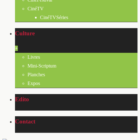
CinéTV
CinéTVSéries
Culture
+
Livres
Mini-Scriptum
Planches
Expos
Edito
Contact