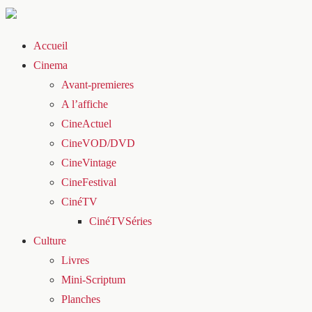
Accueil
Cinema
Avant-premieres
A l’affiche
CineActuel
CineVOD/DVD
CineVintage
CineFestival
CinéTV
CinéTVSéries
Culture
Livres
Mini-Scriptum
Planches