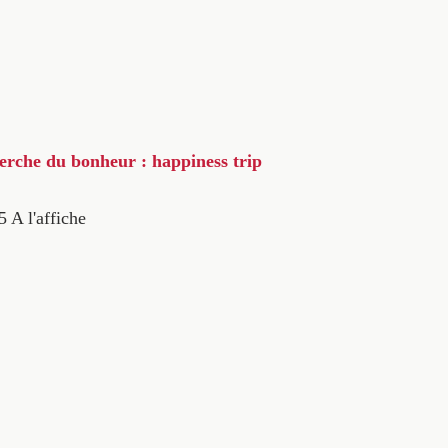
herche du bonheur : happiness trip
5
A l'affiche