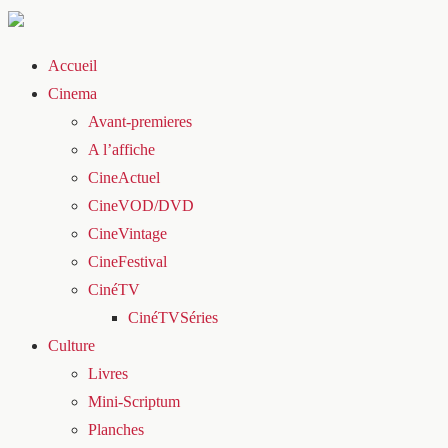
Accueil
Cinema
Avant-premieres
A l’affiche
CineActuel
CineVOD/DVD
CineVintage
CineFestival
CinéTV
CinéTVSéries
Culture
Livres
Mini-Scriptum
Planches