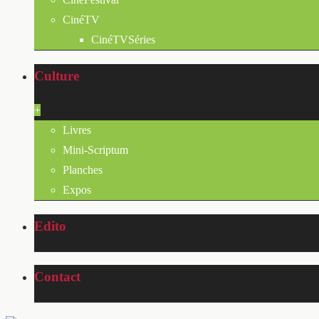
CinéTV
CinéTVSéries
Culture
+
Livres
Mini-Scriptum
Planches
Expos
Edito
Contact