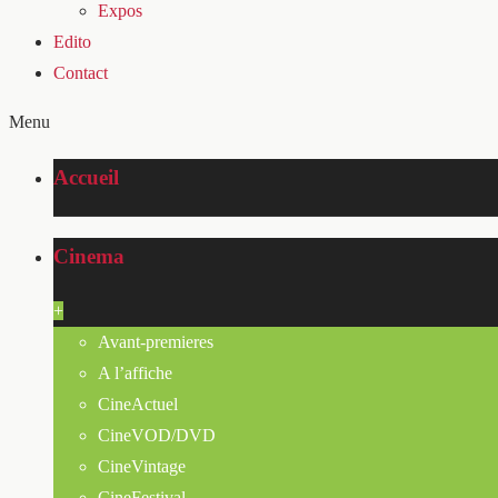
Expos
Edito
Contact
Menu
Accueil
Cinema
+
Avant-premieres
A l’affiche
CineActuel
CineVOD/DVD
CineVintage
CineFestival