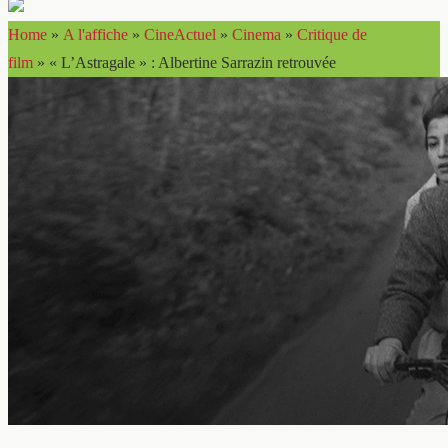
Home
»
A l'affiche
»
CineActuel
»
Cinema
»
Critique de
film
»
« L’Astragale » : Albertine Sarrazin retrouvée