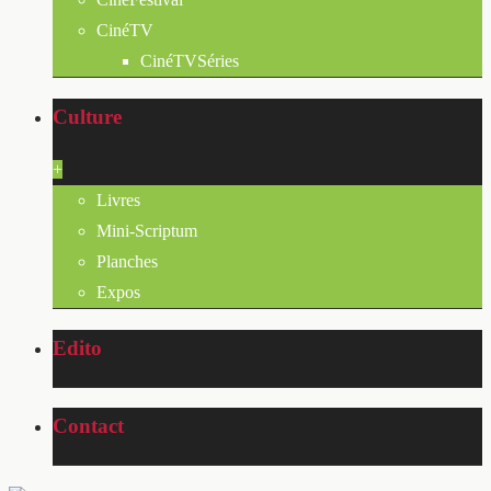
CinéTV
CinéTVSéries
Culture
+
Livres
Mini-Scriptum
Planches
Expos
Edito
Contact