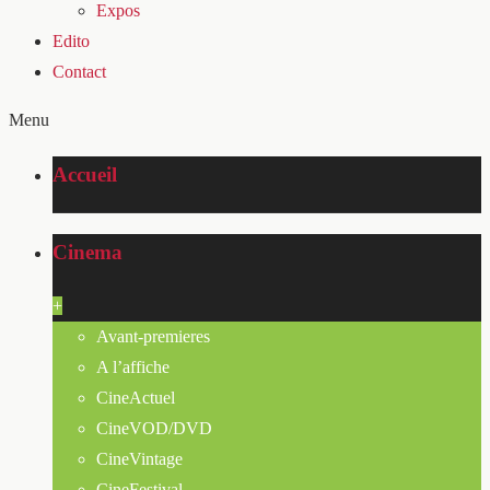
Expos
Edito
Contact
Menu
Accueil
Cinema
+
Avant-premieres
A l’affiche
CineActuel
CineVOD/DVD
CineVintage
CineFestival