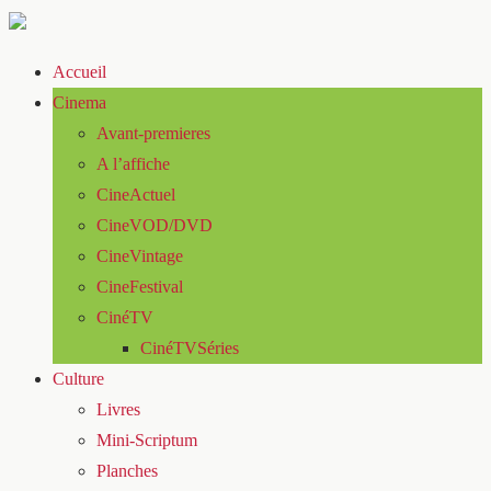
Accueil
Cinema
Avant-premieres
A l’affiche
CineActuel
CineVOD/DVD
CineVintage
CineFestival
CinéTV
CinéTVSéries
Culture
Livres
Mini-Scriptum
Planches