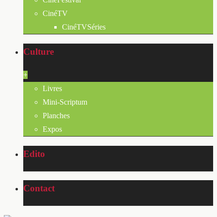
CinéTV
CinéTVSéries
Culture
+
Livres
Mini-Scriptum
Planches
Expos
Edito
Contact