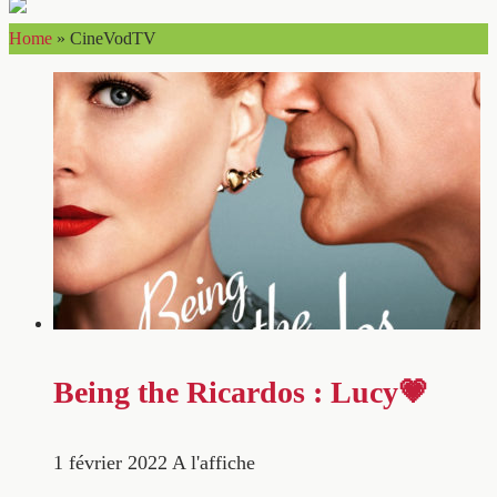
Home
»
CineVodTV
Being the Ricardos : Lucy💗
1 février 2022
A l'affiche