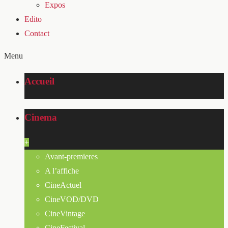
Expos
Edito
Contact
Menu
Accueil
Cinema
+
Avant-premieres
A l’affiche
CineActuel
CineVOD/DVD
CineVintage
CineFestival