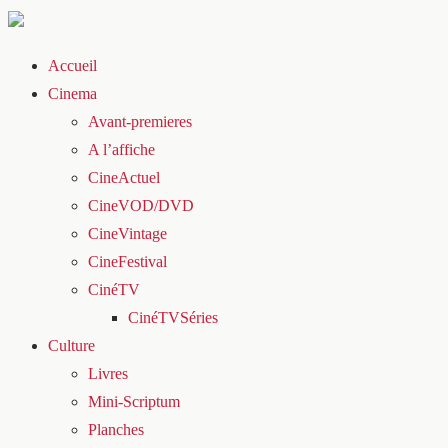
Accueil
Cinema
Avant-premieres
A l’affiche
CineActuel
CineVOD/DVD
CineVintage
CineFestival
CinéTV
CinéTVSéries
Culture
Livres
Mini-Scriptum
Planches