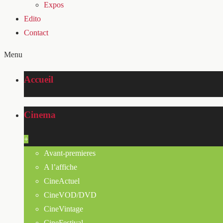
Expos
Edito
Contact
Menu
Accueil
Cinema
+
Avant-premieres
A l’affiche
CineActuel
CineVOD/DVD
CineVintage
CineFestival