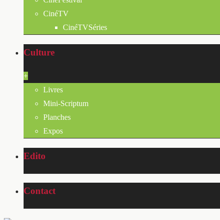
CinéTV
CinéTVSéries
Culture
+
Livres
Mini-Scriptum
Planches
Expos
Edito
Contact