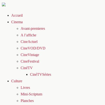
Accueil
Cinema
Avant-premieres
A l’affiche
CineActuel
CineVOD/DVD
CineVintage
CineFestival
CinéTV
CinéTVSéries
Culture
Livres
Mini-Scriptum
Planches