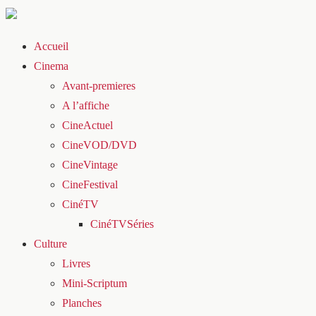
Accueil
Cinema
Avant-premieres
A l’affiche
CineActuel
CineVOD/DVD
CineVintage
CineFestival
CinéTV
CinéTVSéries
Culture
Livres
Mini-Scriptum
Planches