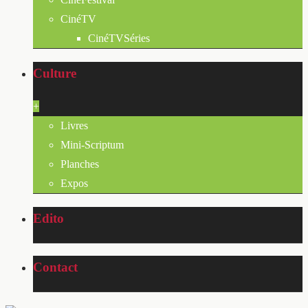
CinéTV
CinéTVSéries
Culture
+
Livres
Mini-Scriptum
Planches
Expos
Edito
Contact