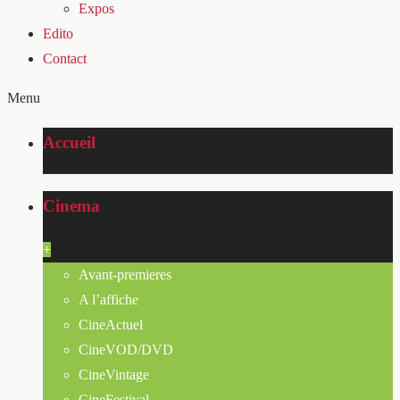
Expos
Edito
Contact
Menu
Accueil
Cinema
+
Avant-premieres
A l’affiche
CineActuel
CineVOD/DVD
CineVintage
CineFestival