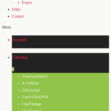
Expos
Edito
Contact
Menu
Accueil
Cinema
+
Avant-premieres
A l’affiche
CineActuel
CineVOD/DVD
CineVintage
CineFestival