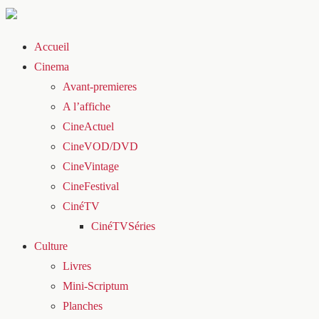
Accueil
Cinema
Avant-premieres
A l’affiche
CineActuel
CineVOD/DVD
CineVintage
CineFestival
CinéTV
CinéTVSéries
Culture
Livres
Mini-Scriptum
Planches