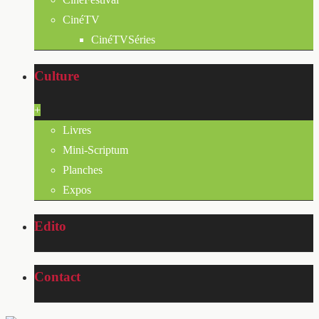
CinéTV
CinéTVSéries
Culture
+
Livres
Mini-Scriptum
Planches
Expos
Edito
Contact