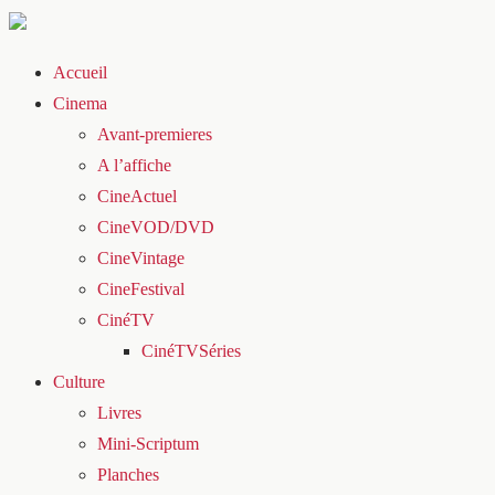
Accueil
Cinema
Avant-premieres
A l’affiche
CineActuel
CineVOD/DVD
CineVintage
CineFestival
CinéTV
CinéTVSéries
Culture
Livres
Mini-Scriptum
Planches