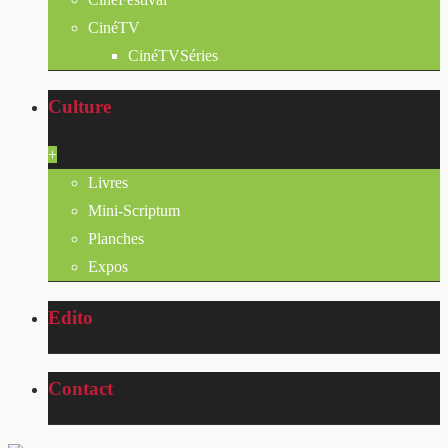
CinéTV
CinéTVSéries
Culture
+
Livres
Mini-Scriptum
Planches
Expos
Edito
Contact