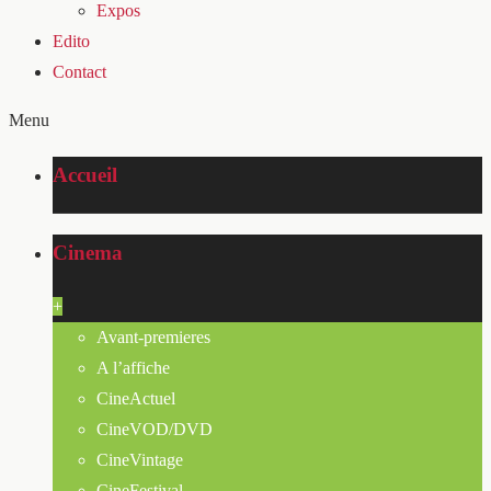
Expos
Edito
Contact
Menu
Accueil
Cinema
+
Avant-premieres
A l’affiche
CineActuel
CineVOD/DVD
CineVintage
CineFestival