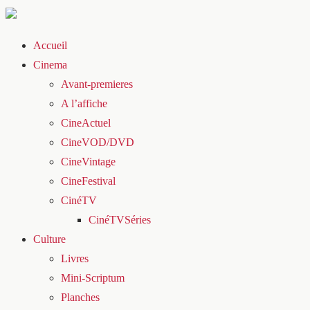
Accueil
Cinema
Avant-premieres
A l’affiche
CineActuel
CineVOD/DVD
CineVintage
CineFestival
CinéTV
CinéTVSéries
Culture
Livres
Mini-Scriptum
Planches