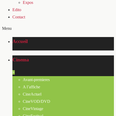
Expos
Edito
Contact
Menu
Accueil
Cinema
+
Avant-premieres
A l’affiche
CineActuel
CineVOD/DVD
CineVintage
CineFestival