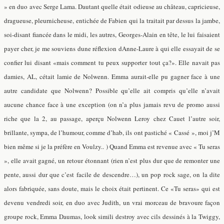
» en duo avec Serge Lama. Dautant quelle était odieuse au château, capricieuse,
dragueuse, pleurnicheuse, entichée de Fabien qui la traitait par dessus la jambe,
soi-disant fiancée dans le midi, les autres, Georges-Alain en tête, le lui faisaient
payer cher, je me souviens dune réflexion dAnne-Laure à qui elle essayait de se
confier lui disant «mais comment tu peux supporter tout ça?». Elle navait pas
damies, AL, cétait lamie de Nolwenn. Emma aurait-elle pu gagner face à une
autre candidate que Nolwenn? Possible qu’elle ait compris qu’elle n’avait
aucune chance face à une exception (on n’a plus jamais revu de promo aussi
riche que la 2, au passage, aperçu Nolwenn Leroy chez Cauet l’autre soir,
brillante, sympa, de l’humour, comme d’hab, ils ont pastiché « Cassé », moi j’M
bien même si je la préfère en Voulzy.. ) Quand Emma est revenue avec « Tu seras
», elle avait gagné, un retour étonnant (rien n’est plus dur que de remonter une
pente, aussi dur que c’est facile de descendre…), un pop rock sage, on la dite
alors fabriquée, sans doute, mais le choix était pertinent. Ce «Tu seras» qui est
devenu vendredi soir, en duo avec Judith, un vrai morceau de bravoure façon
groupe rock, Emma Daumas, look simili destroy avec cils dessinés à la Twiggy,