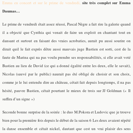
site très complet sur Emma
Emma en concert et sur le prime de vendredi,
Daumas…
Le prime de vendredi était assez réussi, Pascal Nègre a fait rire la galerie quand
il a objecté que Cynthia qui venait de faire un exploit en chantant tout en
dansant et surtout en faisant des vraies acrobaties, aurait pu aussi sourire on
dirait quil le fait exprès dêtre aussi mauvais juge Bastien est sorti, cest de la
faute de Marina qui na pas voulu prendre ses responsabilités, si elle avait voté
Bastien au lieu de David (ce qui a donné égalité entre les deux, elle le savait),
Nicolas (sauvé par le public) naurait pas été obligé de choisir et son choix,
comme je le lui entendu dire au château, cétait fait depuis longtemps, il na pas
hésité, pauvre Bastien, cétait pourtant le mieux de trois sur JJ Goldman (« Il
suffira d’un signe »)
Seconde bonne surprise de la soirée : le duo M.Pokora et Ludovic que je trouve
bien pour la première fois depuis le début de la saison 6 Les deux avaient répété
la danse ensemble et cétait nickel, dautant que cest un vrai plaisir des sens