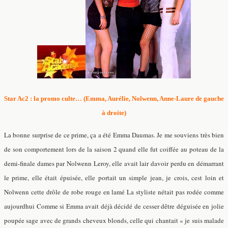
Star Ac2 : la promo culte… (Emma, Aurélie, Nolwenn, Anne-Laure de gauche
à droite)
La bonne surprise de ce prime, ça a été Emma Daumas. Je me souviens très bien
de son comportement lors de la saison 2 quand elle fut coiffée au poteau de la
demi-finale dames par Nolwenn Leroy, elle avait lair davoir perdu en démarrant
le prime, elle était épuisée, elle portait un simple jean, je crois, cest loin et
Nolwenn cette drôle de robe rouge en lamé La styliste nétait pas rodée comme
aujourdhui Comme si Emma avait déjà décidé de cesser dêtre déguisée en jolie
poupée sage avec de grands cheveux blonds, celle qui chantait « je suis malade