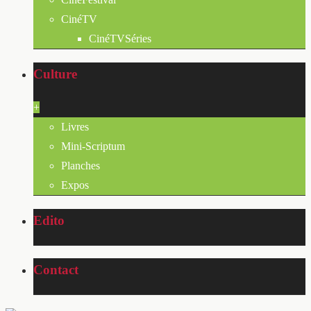
CinéTV
CinéTVSéries
Culture
+
Livres
Mini-Scriptum
Planches
Expos
Edito
Contact