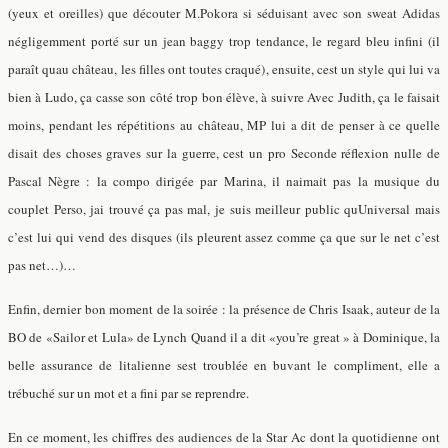
(yeux et oreilles) que découter M.Pokora si séduisant avec son sweat Adidas
négligemment porté sur un jean baggy trop tendance, le regard bleu infini (il
paraît quau château, les filles ont toutes craqué), ensuite, cest un style qui lui va
bien à Ludo, ça casse son côté trop bon élève, à suivre Avec Judith, ça le faisait
moins, pendant les répétitions au château, MP lui a dit de penser à ce quelle
disait des choses graves sur la guerre, cest un pro Seconde réflexion nulle de
Pascal Nègre : la compo dirigée par Marina, il naimait pas la musique du
couplet Perso, jai trouvé ça pas mal, je suis meilleur public quUniversal mais
c’est lui qui vend des disques (ils pleurent assez comme ça que sur le net c’est
pas net…)…
Enfin, dernier bon moment de la soirée : la présence de Chris Isaak, auteur de la
BO de «Sailor et Lula» de Lynch Quand il a dit «you’re great » à Dominique, la
belle assurance de litalienne sest troublée en buvant le compliment, elle a
trébuché sur un mot et a fini par se reprendre.
En ce moment, les chiffres des audiences de la Star Ac dont la quotidienne ont