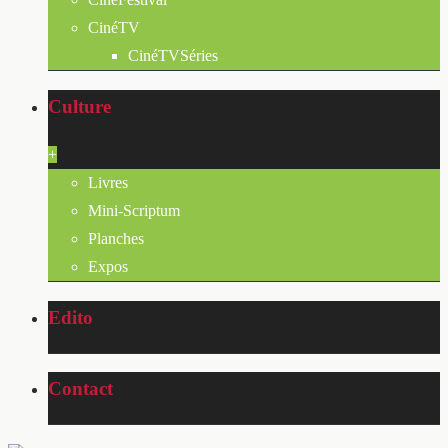
CinéTV
CinéTVSéries
Culture
+
Livres
Mini-Scriptum
Planches
Expos
Edito
Contact