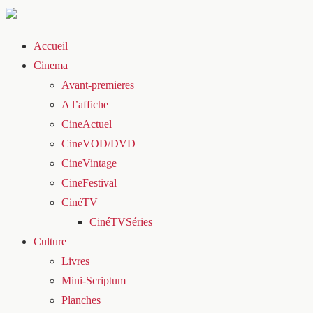
Accueil
Cinema
Avant-premieres
A l’affiche
CineActuel
CineVOD/DVD
CineVintage
CineFestival
CinéTV
CinéTVSéries
Culture
Livres
Mini-Scriptum
Planches