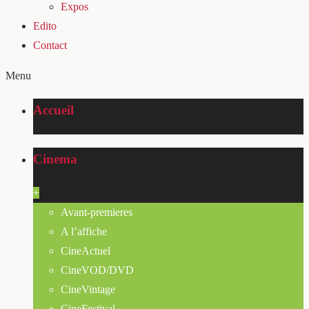
Expos
Edito
Contact
Menu
Accueil
Cinema
+
Avant-premieres
A l’affiche
CineActuel
CineVOD/DVD
CineVintage
CineFestival