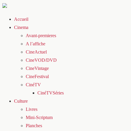
Accueil
Cinema
Avant-premieres
A l’affiche
CineActuel
CineVOD/DVD
CineVintage
CineFestival
CinéTV
CinéTVSéries
Culture
Livres
Mini-Scriptum
Planches