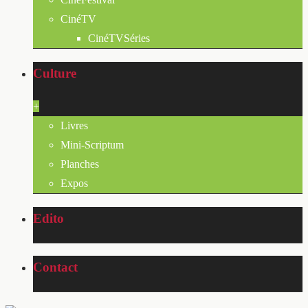
CinéTV
CinéTVSéries
Culture
+
Livres
Mini-Scriptum
Planches
Expos
Edito
Contact