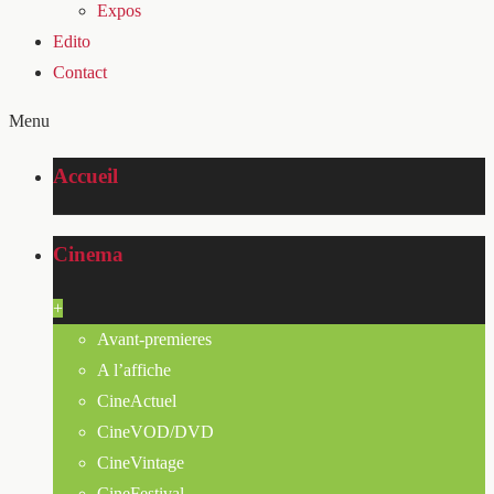
Expos
Edito
Contact
Menu
Accueil
Cinema
+
Avant-premieres
A l’affiche
CineActuel
CineVOD/DVD
CineVintage
CineFestival