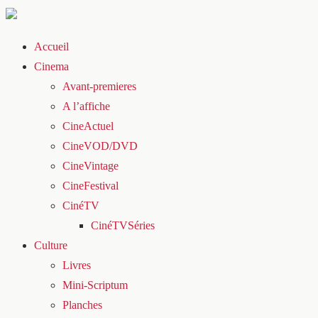
Accueil
Cinema
Avant-premieres
A l’affiche
CineActuel
CineVOD/DVD
CineVintage
CineFestival
CinéTV
CinéTVSéries
Culture
Livres
Mini-Scriptum
Planches