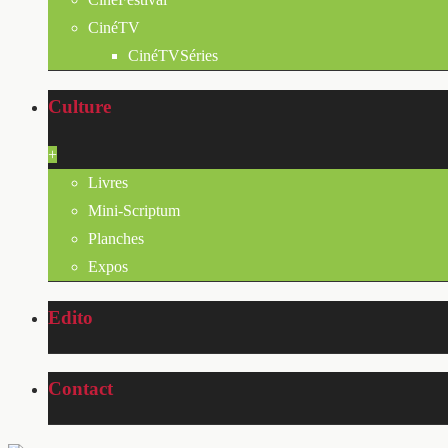
CinéTV
CinéTVSéries
Culture
+
Livres
Mini-Scriptum
Planches
Expos
Edito
Contact