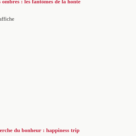
s ombres : les fantômes de la honte
affiche
herche du bonheur : happiness trip