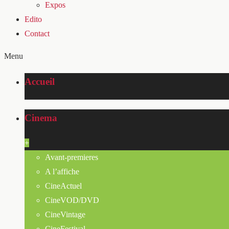
Expos
Edito
Contact
Menu
Accueil
Cinema
+
Avant-premieres
A l’affiche
CineActuel
CineVOD/DVD
CineVintage
CineFestival