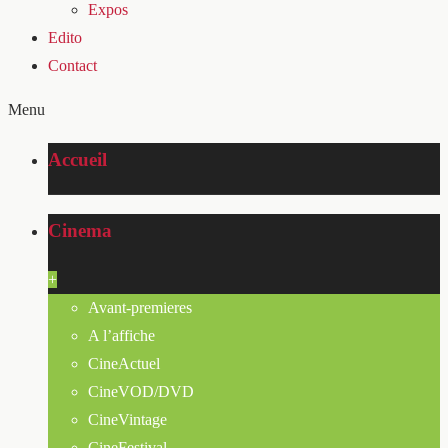
Expos
Edito
Contact
Menu
Accueil
Cinema
+
Avant-premieres
A l’affiche
CineActuel
CineVOD/DVD
CineVintage
CineFestival