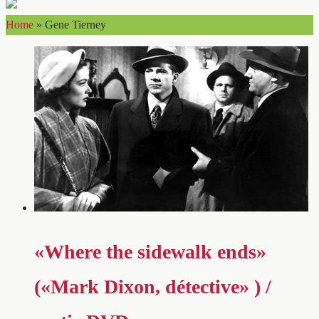
Home
»
Gene Tierney
«Where the sidewalk ends»
(«Mark Dixon, détective» ) /