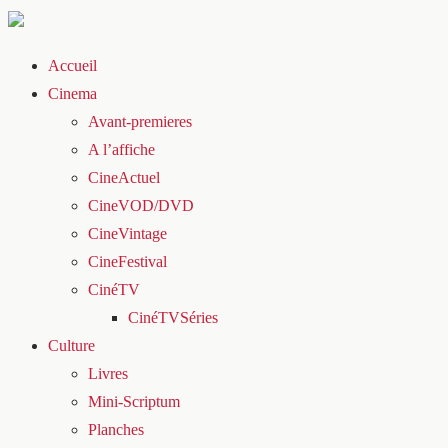
Accueil
Cinema
Avant-premieres
A l’affiche
CineActuel
CineVOD/DVD
CineVintage
CineFestival
CinéTV
CinéTVSéries
Culture
Livres
Mini-Scriptum
Planches