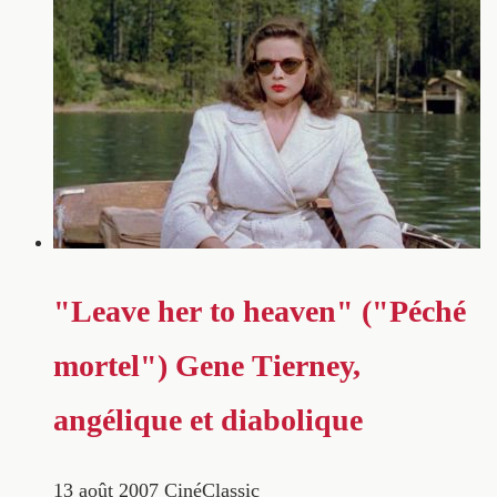
"Leave her to heaven" ("Péché
mortel") Gene Tierney,
angélique et diabolique
13 août 2007
CinéClassic