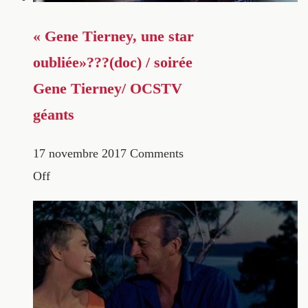
« Gene Tierney, une star
oubliée»???(doc) / soirée
Gene Tierney/ OCSTV
géants
17 novembre 2017
Comments
Off