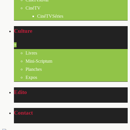
CinéTV
CinéTVSéries
Culture
+
Livres
Mini-Scriptum
Planches
Expos
Edito
Contact