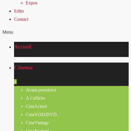
Expos
Edito
Contact
Menu
Accueil
Cinema
+
Avant-premieres
A l’affiche
CineActuel
CineVOD/DVD
CineVintage
CineFestival