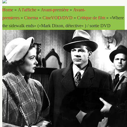
Home
»
A l'affiche
»
Avant-première
»
Avant-
premieres
»
Cinema
»
CineVOD/DVD
»
Critique de film
»
«Where
the sidewalk ends» («Mark Dixon, détective» ) / sortie DVD