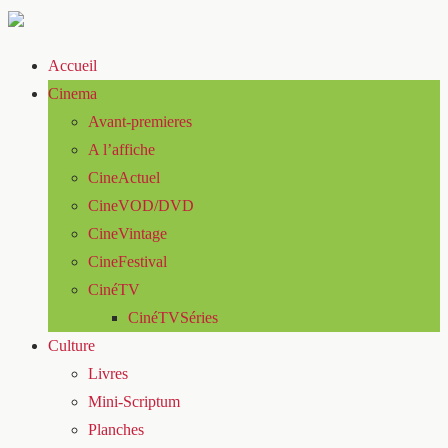
Accueil
Cinema
Avant-premieres
A l’affiche
CineActuel
CineVOD/DVD
CineVintage
CineFestival
CinéTV
CinéTVSéries
Culture
Livres
Mini-Scriptum
Planches