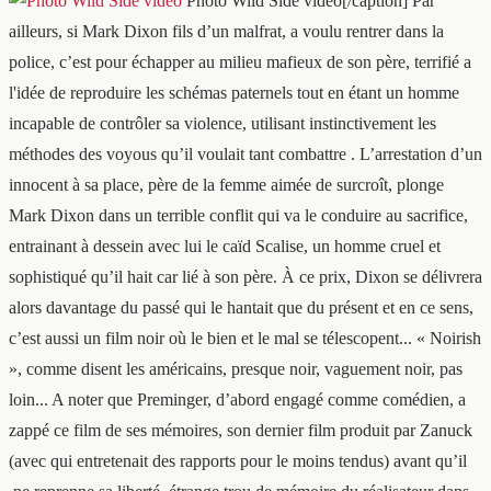
Photo Wild Side vidéo[/caption] Par
ailleurs, si Mark Dixon fils d’un malfrat, a voulu rentrer dans la
police, c’est pour échapper au milieu mafieux de son père, terrifié a
l'idée de reproduire les schémas paternels tout en étant un homme
incapable de contrôler sa violence, utilisant instinctivement les
méthodes des voyous qu’il voulait tant combattre . L’arrestation d’un
innocent à sa place, père de la femme aimée de surcroît, plonge
Mark Dixon dans un terrible conflit qui va le conduire au sacrifice,
entrainant à dessein avec lui le caïd Scalise, un homme cruel et
sophistiqué qu’il hait car lié à son père. À ce prix, Dixon se délivrera
alors davantage du passé qui le hantait que du présent et en ce sens,
c’est aussi un film noir où le bien et le mal se télescopent... « Noirish
», comme disent les américains, presque noir, vaguement noir, pas
loin... A noter que Preminger, d’abord engagé comme comédien, a
zappé ce film de ses mémoires, son dernier film produit par Zanuck
(avec qui entretenait des rapports pour le moins tendus) avant qu’il