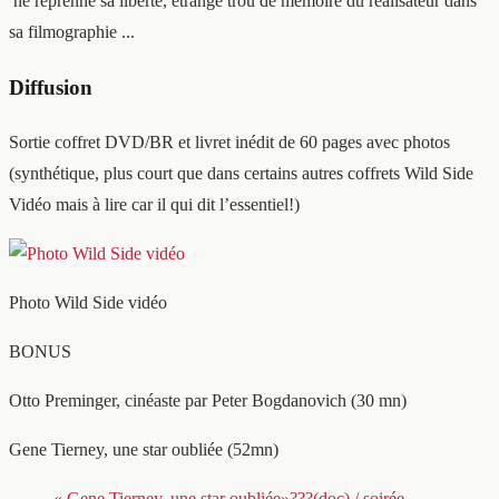
ne reprenne sa liberté, étrange trou de mémoire du réalisateur dans
sa filmographie ...
Diffusion
Sortie coffret DVD/BR et livret inédit de 60 pages avec photos
(synthétique, plus court que dans certains autres coffrets Wild Side
Vidéo mais à lire car il qui dit l’essentiel!)
Photo Wild Side vidéo
BONUS
Otto Preminger, cinéaste par Peter Bogdanovich (30 mn)
Gene Tierney, une star oubliée (52mn)
« Gene Tierney, une star oubliée»???(doc) / soirée