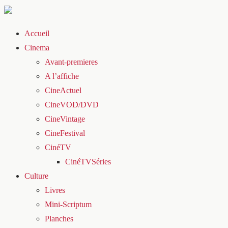
Accueil
Cinema
Avant-premieres
A l’affiche
CineActuel
CineVOD/DVD
CineVintage
CineFestival
CinéTV
CinéTVSéries
Culture
Livres
Mini-Scriptum
Planches