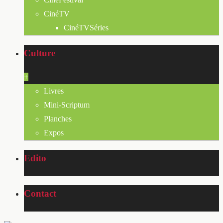
CinéTV
CinéTVSéries
Culture
+
Livres
Mini-Scriptum
Planches
Expos
Edito
Contact