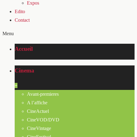
Expos
Edito
Contact
Menu
Accueil
Cinema
+
Avant-premieres
A l’affiche
CineActuel
CineVOD/DVD
CineVintage
CineFestival