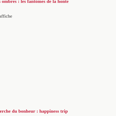
s ombres : les fantômes de la honte
affiche
herche du bonheur : happiness trip