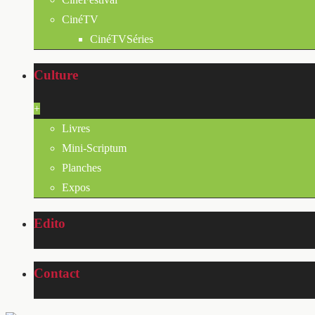
CinéTV
CinéTVSéries
Culture
+
Livres
Mini-Scriptum
Planches
Expos
Edito
Contact