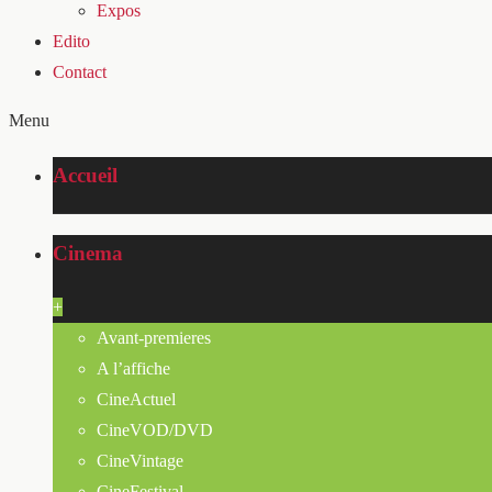
Expos
Edito
Contact
Menu
Accueil
Cinema
+
Avant-premieres
A l’affiche
CineActuel
CineVOD/DVD
CineVintage
CineFestival