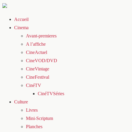
Accueil
Cinema
Avant-premieres
A l’affiche
CineActuel
CineVOD/DVD
CineVintage
CineFestival
CinéTV
CinéTVSéries
Culture
Livres
Mini-Scriptum
Planches