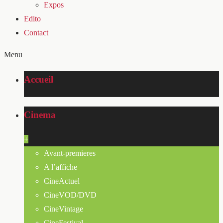
Expos
Edito
Contact
Menu
Accueil
Cinema
+
Avant-premieres
A l’affiche
CineActuel
CineVOD/DVD
CineVintage
CineFestival