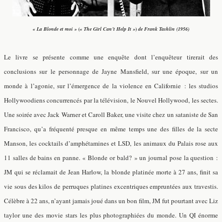
« La Blonde et moi »
(
« The Girl Can’t Help It »
)
de
Frank Tashlin
(
1956
)
Le livre se présente comme une enquête dont l’enquêteur tirerait des
conclusions sur le personnage de Jayne Mansfield, sur une époque, sur un
monde à l’agonie, sur l’émergence de la violence en Californie : les studios
Hollywoodiens concurrencés par la télévision, le Nouvel Hollywood, les sectes.
Une soirée avec Jack Warner et Caroll Baker, une visite chez un sataniste de San
Francisco, qu’a fréquenté presque en même temps une des filles de la secte
Manson, les cocktails d’amphétamines et LSD, les animaux du Palais rose aux
11 salles de bains en panne. « Blonde or bald? » un journal pose la question :
JM qui se réclamait de Jean Harlow, la blonde platinée morte à 27 ans, finit sa
vie sous des kilos de perruques platines excentriques empruntées aux travestis.
Célèbre à 22 ans, n’ayant jamais joué dans un bon film, JM fut pourtant avec Liz
taylor une des movie stars les plus photographiées du monde. Un QI énorme