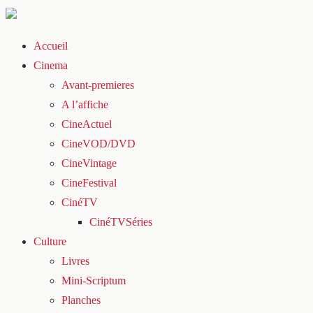
Accueil
Cinema
Avant-premieres
A l’affiche
CineActuel
CineVOD/DVD
CineVintage
CineFestival
CinéTV
CinéTVSéries
Culture
Livres
Mini-Scriptum
Planches