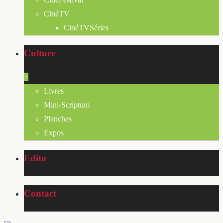
CinéTV
CinéTVSéries
Culture
+
Livres
Mini-Scriptum
Planches
Expos
Edito
Contact