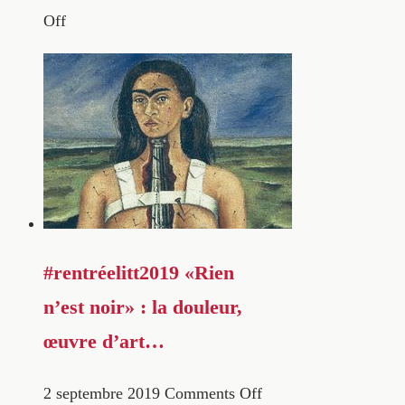
Off
#rentréelitt2019 «Rien
n’est noir» : la douleur,
œuvre d’art…
2 septembre 2019
Comments Off