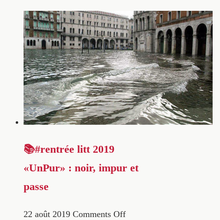
📚#rentrée litt 2019
«UnPur» : noir, impur et
passe
22 août 2019
Comments Off