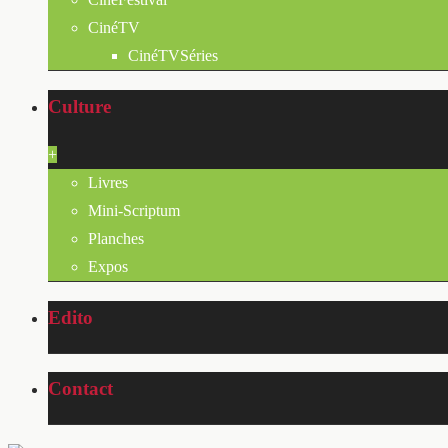
CinéTV
CinéTVSéries
Culture
+
Livres
Mini-Scriptum
Planches
Expos
Edito
Contact