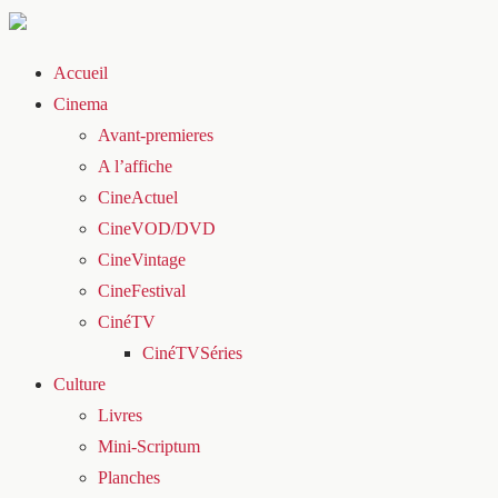
Accueil
Cinema
Avant-premieres
A l’affiche
CineActuel
CineVOD/DVD
CineVintage
CineFestival
CinéTV
CinéTVSéries
Culture
Livres
Mini-Scriptum
Planches