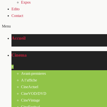
Expos
Edito
Contact
Menu
Accueil
Cinema
+
Avant-premieres
A l’affiche
CineActuel
CineVOD/DVD
CineVintage
CineFestival