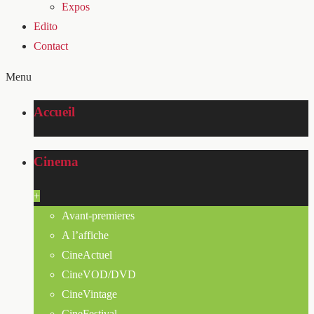
Expos
Edito
Contact
Menu
Accueil
Cinema
+
Avant-premieres
A l’affiche
CineActuel
CineVOD/DVD
CineVintage
CineFestival