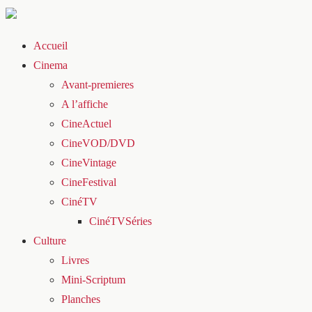
Accueil
Cinema
Avant-premieres
A l’affiche
CineActuel
CineVOD/DVD
CineVintage
CineFestival
CinéTV
CinéTVSéries
Culture
Livres
Mini-Scriptum
Planches