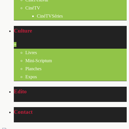
CinéTV
CinéTVSéries
Culture
+
Livres
Mini-Scriptum
Planches
Expos
Edito
Contact