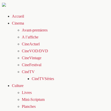
Accueil
Cinema
Avant-premieres
A l’affiche
CineActuel
CineVOD/DVD
CineVintage
CineFestival
CinéTV
CinéTVSéries
Culture
Livres
Mini-Scriptum
Planches