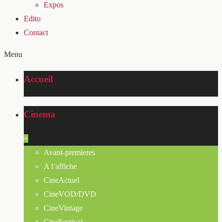
Expos
Edito
Contact
Menu
Accueil
Cinema
+
Avant-premieres
A l’affiche
CineActuel
CineVOD/DVD
CineVintage
CineFestival