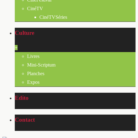
CinéTV
CinéTVSéries
Culture
+
Livres
Mini-Scriptum
Planches
Expos
Edito
Contact