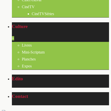
CinéTV
CinéTVSéries
Culture
+
Livres
Mini-Scriptum
Planches
Expos
Edito
Contact