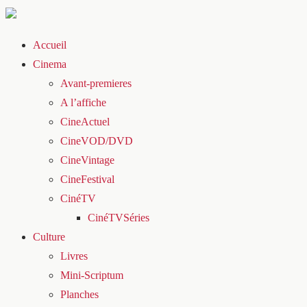
Accueil
Cinema
Avant-premieres
A l’affiche
CineActuel
CineVOD/DVD
CineVintage
CineFestival
CinéTV
CinéTVSéries
Culture
Livres
Mini-Scriptum
Planches