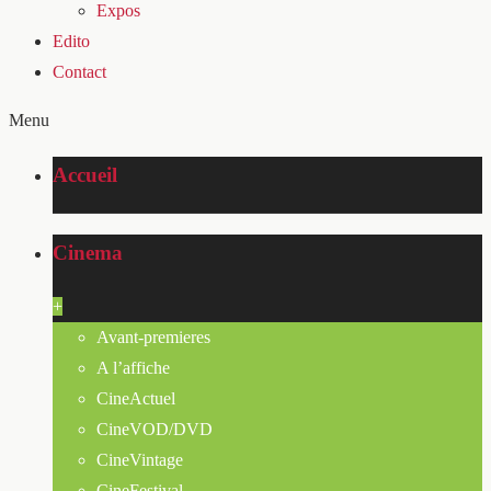
Expos
Edito
Contact
Menu
Accueil
Cinema
+
Avant-premieres
A l’affiche
CineActuel
CineVOD/DVD
CineVintage
CineFestival