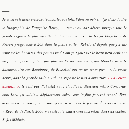
—–
Je m’en vais donc errer seule dans les couloirs l’âme en peine… (je viens de lire
la biographie de Françoise Hardy)… retour au bar désert, puisque tout le
monde regarde le film, en attendant « Touche pas à la femme blanche » de
Ferreri programmé à 20h dans la petite salle. Rebelote! depuis que j’avais
imprimé les horaires, des petites modif ont fait jour sur le beau petit dépliant
en papier glacé logoté : pas plus de Ferreri que de femme blanche mais le
documentaire sur Beaubourg de Rosselini qui ne me tente pas… A la même
heure, dans la grande salle à 20h, on repasse le film d’ouverture
« La Giusta
distanza »
, le seul que j’ai déjà vu… J’abdique, direction métro Concorde,
ciao Luca, ça valait le déplacement, même sans le film, je serai venue! Bon,
demain est un autre jour… italien ou russe… car le festival du cinéma russe
« Regards de Russie 2008 » se déroule exactement aux même dates au cinéma
Reflet Médicis.