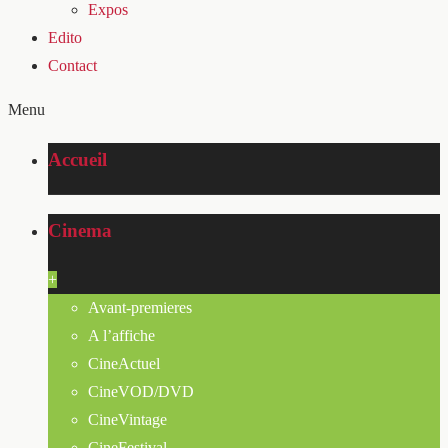
Expos
Edito
Contact
Menu
Accueil
Cinema
+
Avant-premieres
A l’affiche
CineActuel
CineVOD/DVD
CineVintage
CineFestival