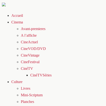
Accueil
Cinema
Avant-premieres
A l’affiche
CineActuel
CineVOD/DVD
CineVintage
CineFestival
CinéTV
CinéTVSéries
Culture
Livres
Mini-Scriptum
Planches