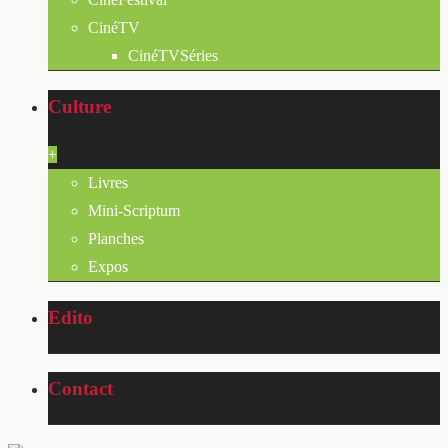
CinéTV
CinéTVSéries
Culture
+
Livres
Mini-Scriptum
Planches
Expos
Edito
Contact