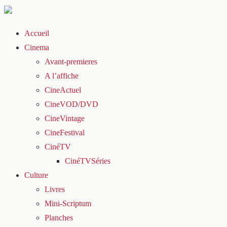
Accueil
Cinema
Avant-premieres
A l’affiche
CineActuel
CineVOD/DVD
CineVintage
CineFestival
CinéTV
CinéTVSéries
Culture
Livres
Mini-Scriptum
Planches