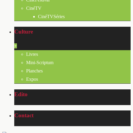
CinéTV
CinéTVSéries
Culture
+
Livres
Mini-Scriptum
Planches
Expos
Edito
Contact