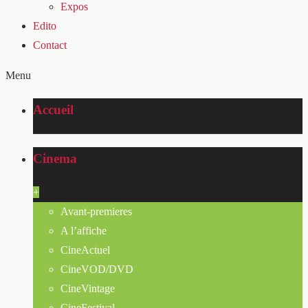
Expos
Edito
Contact
Menu
Accueil
Cinema
+
Avant-premieres
A l’affiche
CineActuel
CineVOD/DVD
CineVintage
CineFestival