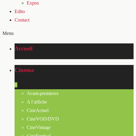
Expos
Edito
Contact
Menu
Accueil
Cinema
+
Avant-premieres
A l’affiche
CineActuel
CineVOD/DVD
CineVintage
CineFestival