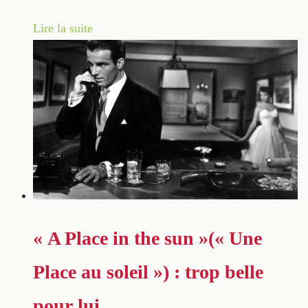
Lire la suite
« A Place in the sun »(« Une
Place au soleil ») : trop belle
pour lui