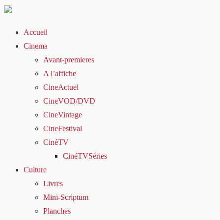
Accueil
Cinema
Avant-premieres
A l’affiche
CineActuel
CineVOD/DVD
CineVintage
CineFestival
CinéTV
CinéTVSéries
Culture
Livres
Mini-Scriptum
Planches