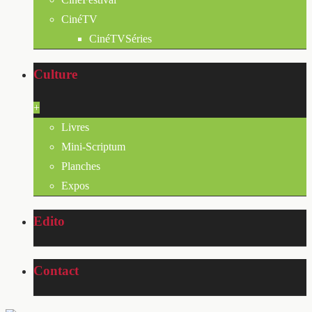
CinéTV
CinéTVSéries
Culture
+
Livres
Mini-Scriptum
Planches
Expos
Edito
Contact